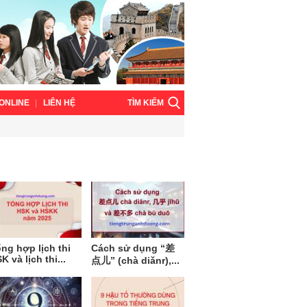
TÌM KIẾM
ONLINE
LIÊN HỆ
ng hợp lịch thi
Cách sử dụng “差
K và lịch thi...
点儿” (chà diǎnr),...