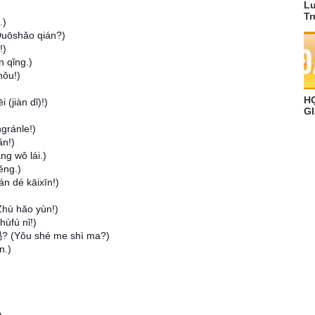
Lu
Tr
.)
uōshǎo qián?)
!)
 qǐng.)
hǒu!)
H
(jiàn dǐ)!)
GI
gránle!)
ǎn!)
g wǒ lái.)
ěng.)
n dé kāixīn!)
hù hǎo yùn!)
ùfú nǐ!)
? (Yǒu shé me shì ma?)
n.)