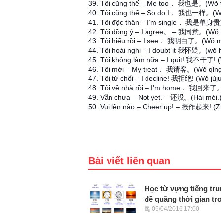
39. Tôi cũng thế – Me too． 我也是。(Wǒ y
40. Tôi cũng thế – So do I． 我也一样。(Wǒ
41. Tôi độc thân – I’m single． 我是单身贵
42. Tôi đồng ý – I agree。 – 我同意。(Wǒ t
43. Tôi hiểu rồi – I see． 我明白了。(Wǒ mí
44. Tôi hoài nghi – I doubt it 我怀疑。(wǒ h
45. Tôi không làm nữa – I quit! 我不干了! (
46. Tôi mời – My treat． 我请客。(Wǒ qǐng
47. Tôi từ chối – I decline! 我拒绝! (Wǒ jùju
48. Tôi về nhà rồi – I’m home． 我回来了。(
49. Vẫn chưa – Not yet. – 还没。(Hái méi.
50. Vui lên nào – Cheer up! – 振作起来! (Zh
Bài viết liên quan
Học từ vựng tiếng tr
đề quãng thời gian tr
05/04/2016 17:00