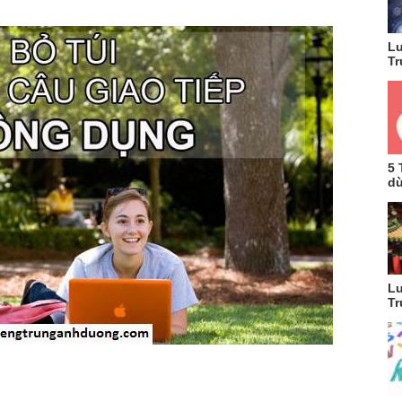
Lu
Tr
5 
dù
Lu
Tr