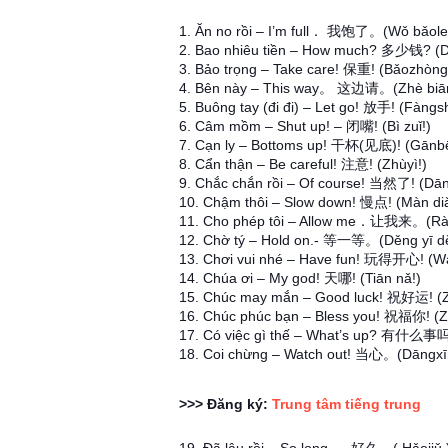
1. Ăn no rồi – I’m full． 我饱了。(Wǒ bǎole
2. Bao nhiêu tiền – How much? 多少钱? (D
3. Bảo trọng – Take care! 保重! (Bǎozhòng
4. Bên này – This way。 这边请。(Zhè biān
5. Buông tay (đi đi) – Let go! 放手! (Fàngs
6. Câm mồm – Shut up! – 闭嘴! (Bì zuǐ!)
7. Cạn ly – Bottoms up! 干杯(见底)! (Gānbēi 
8. Cẩn thận – Be careful! 注意! (Zhùyì!)
9. Chắc chắn rồi – Of course! 当然了! (Dān
10. Chậm thôi – Slow down! 慢点! (Màn di
11. Cho phép tôi – Allow me．让我来。(Ràn
12. Chờ tý – Hold on.- 等一等。(Děng yī d
13. Chơi vui nhé – Have fun! 玩得开心! (Wá
14. Chúa ơi – My god! 天哪! (Tiān nǎ!)
15. Chúc may mắn – Good luck! 祝好运! (Z
16. Chúc phúc bạn – Bless you! 祝福你! (Zh
17. Có việc gì thế – What’s up? 有什么事吗
18. Coi chừng – Watch out! 当心。(Dāngxī
>>> Đăng ký:
Trung tâm tiếng trung