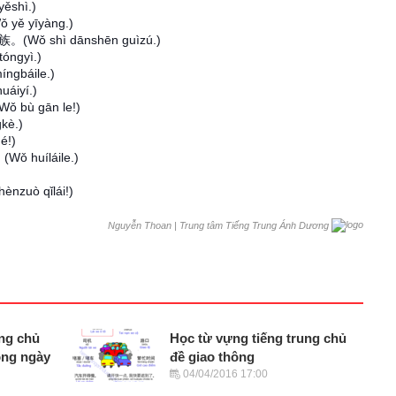
ěshì.)
 yě yīyàng.)
族。(Wǒ shì dānshēn guìzú.)
óngyì.)
ngbáile.)
uáiyí.)
Wǒ bù gān le!)
kè.)
é!)
Wǒ huíláile.)
)
ènzuò qǐlái!)
|
Trung tâm Tiếng Trung Ánh Dương
Nguyễn Thoan
ung chủ
Học từ vựng tiếng trung chủ
ong ngày
đề giao thông
04/04/2016 17:00