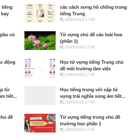
 tiếng
các cách xưng hô chồng trong
 bay
tiếng Trung
28/03/2016 17:00
giàu có
Từ vựng chủ đề các loài hoa
(phần 1)
25/03/2016 17:00
ác động
Học từ vựng tiếng Trung chủ
đề môi trường làm việc
22/03/2016 17:00
ặp từ
Học tiếng trung với cặp từ
m tiết...
vựng trái nghĩa song âm tiết...
21/03/2016 17:00
chủ đề
Từ vựng tiếng trung chủ đề
trường học phần 1
18/03/2016 17:00