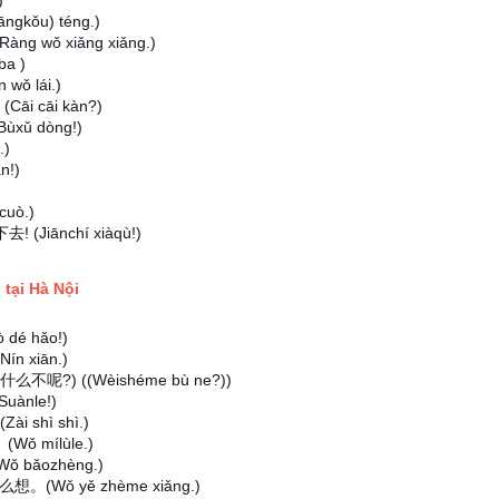
)
ngkǒu) téng.)
ng wǒ xiǎng xiǎng.)
ba )
wǒ lái.)
Cāi cāi kàn?)
Bùxǔ dòng!)
.)
n!)
cuò.)
下去! (Jiānchí xiàqù!)
 tại Hà Nội
 dé hǎo!)
Nín xiān.)
(为什么不呢?) ((Wèishéme bù ne?))
Suànle!)
ài shì shì.)
(Wǒ mílùle.)
Wǒ bǎozhèng.)
也这么想。(Wǒ yě zhème xiǎng.)