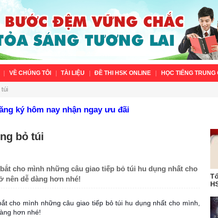
VỀ CHÚNG TÔI
TÀI LIỆU
ĐỀ THI HSK ONLINE
HỌC TIẾNG TRUNG 
túi
Đăng ký hôm nay nhận ngay ưu đãi
ung bỏ túi
bắt cho mình những câu giao tiếp bỏ túi hu dụng nhất cho
Tổ
trở nên dễ dàng hơn nhé!
HS
t cho mình những câu giao tiếp bỏ túi hu dụng nhất cho mình,
 dàng hơn nhé!