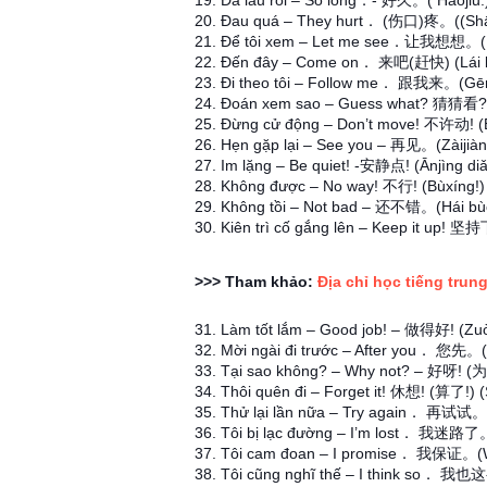
19. Đã lâu rồi – So long．- 好久。( Hǎojiǔ.
20. Đau quá – They hurt． (伤口)疼。((Shā
21. Để tôi xem – Let me see．让我想想。(Rà
22. Đến đây – Come on． 来吧(赶快) (Lái 
23. Đi theo tôi – Follow me． 跟我来。(Gēn 
24. Đoán xem sao – Guess what? 猜猜看? (
25. Đừng cử động – Don’t move! 不许动! (
26. Hẹn gặp lại – See you – 再见。(Zàijiàn
27. Im lặng – Be quiet! -安静点! (Ānjìng diǎ
28. Không được – No way! 不行! (Bùxíng!)
29. Không tồi – Not bad – 还不错。(Hái bù
30. Kiên trì cố gắng lên – Keep it up! 坚持
>>> Tham khảo:
Địa chỉ học tiếng trung
31. Làm tốt lắm – Good job! – 做得好! (Zuò
32. Mời ngài đi trước – After you． 您先。(
33. Tại sao không? – Why not? – 好呀! 
34. Thôi quên đi – Forget it! 休想! (算了!) (
35. Thử lại lần nữa – Try again． 再试试。(Z
36. Tôi bị lạc đường – I’m lost． 我迷路了。
37. Tôi cam đoan – I promise． 我保证。(
38. Tôi cũng nghĩ thế – I think so． 我