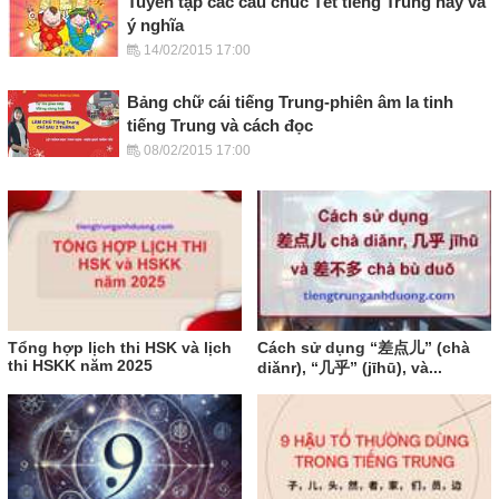
Tuyển tập các câu chúc Tết tiếng Trung hay và
ý nghĩa
14/02/2015 17:00
Bảng chữ cái tiếng Trung-phiên âm la tinh
tiếng Trung và cách đọc
08/02/2015 17:00
Tổng hợp lịch thi HSK và lịch
Cách sử dụng “差点儿” (chà
thi HSKK năm 2025
diǎnr), “几乎” (jīhū), và...