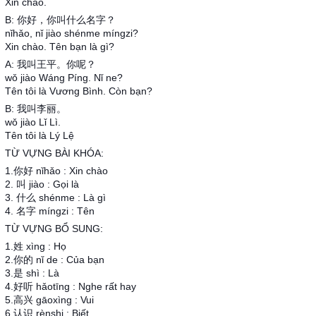
Xin chào.
B: 你好，你叫什么名字？
nǐhǎo, nǐ jiào shénme míngzi?
Xin chào. Tên bạn là gì?
A: 我叫王平。你呢？
wǒ jiào Wáng Píng. Nǐ ne?
Tên tôi là Vương Bình. Còn bạn?
B: 我叫李丽。
wǒ jiào Lǐ Lì.
Tên tôi là Lý Lệ
TỪ VỰNG BÀI KHÓA:
1.你好 nǐhǎo : Xin chào
2. 叫 jiào : Gọi là
3. 什么 shénme : Là gì
4. 名字 míngzi : Tên
TỪ VỰNG BỔ SUNG:
1.姓 xìng : Họ
2.你的 nǐ de : Của bạn
3.是 shì : Là
4.好听 hǎotīng : Nghe rất hay
5.高兴 gāoxìng : Vui
6.认识 rènshi : Biết