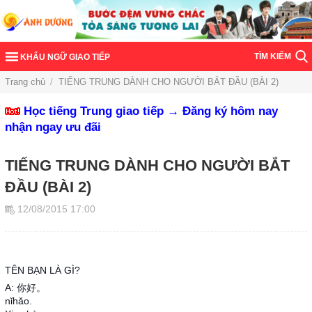
TÌM KIẾM
KHẨU NGỮ GIAO TIẾP
Trang chủ
/
TIẾNG TRUNG DÀNH CHO NGƯỜI BẮT ĐẦU (BÀI 2)
Học tiếng Trung giao tiếp → Đăng ký hôm nay
nhận ngay ưu đãi
TIẾNG TRUNG DÀNH CHO NGƯỜI BẮT
ĐẦU (BÀI 2)
12/08/2015 17:00
TÊN BẠN LÀ GÌ?
A: 你好。
nǐhǎo.