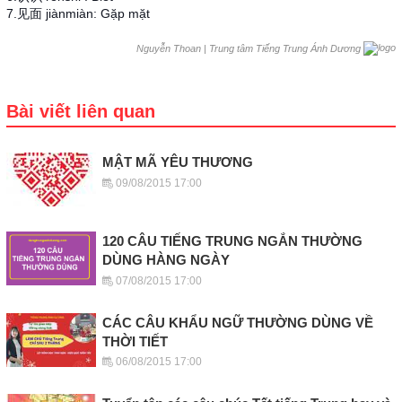
7.见面 jiànmiàn: Gặp mặt
|
Trung tâm Tiếng Trung Ánh Dương
Nguyễn Thoan
Bài viết liên quan
MẬT MÃ YÊU THƯƠNG
09/08/2015 17:00
120 CÂU TIẾNG TRUNG NGẮN THƯỜNG
DÙNG HÀNG NGÀY
07/08/2015 17:00
CÁC CÂU KHẨU NGỮ THƯỜNG DÙNG VỀ
THỜI TIẾT
06/08/2015 17:00