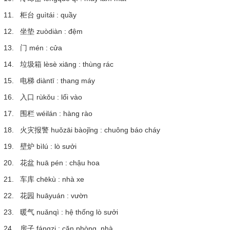
11. 柜台 guìtái : quầy
12. 坐垫 zuòdiàn : đệm
13. 门 mén : cửa
14. 垃圾箱 lèsè xiāng : thùng rác
15. 电梯 diàntī : thang máy
16. 入口 rùkǒu : lối vào
17. 围栏 wéilán : hàng rào
18. 火灾报警 huǒzāi bàojǐng : chuông báo cháy
19. 壁炉 bìlú : lò sưởi
20. 花盆 huā pén : chậu hoa
21. 车库 chēkù : nhà xe
22. 花园 huāyuán : vườn
23. 暖气 nuǎnqì : hệ thống lò sưởi
24. 房子 fángzi : căn phòng, nhà