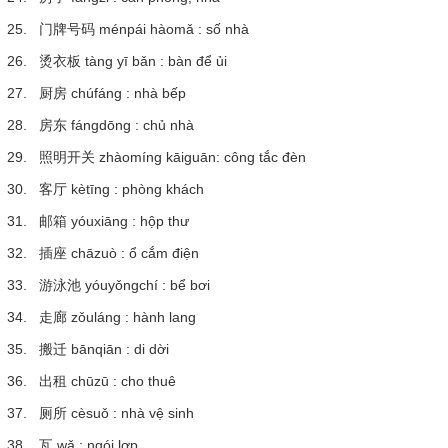
25. 门牌号码 ménpái hàomǎ : số nhà
26. 烫衣板 tàng yī bǎn : bàn để ủi
27. 厨房 chúfáng : nhà bếp
28. 房东 fángdōng : chủ nhà
29. 照明开关 zhàomíng kāiguān: công tắc đèn
30. 客厅 kètīng : phòng khách
31. 邮箱 yóuxiāng : hộp thư
32. 插座 chāzuò : ổ cắm điện
33. 游泳池 yóuyǒngchí : bể bơi
34. 走廊 zǒuláng : hành lang
35. 搬迁 bānqiān : di dời
36. 出租 chūzū : cho thuê
37. 厕所 cèsuǒ : nhà vệ sinh
38. 瓦 wǎ : ngói lợp