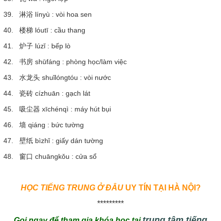
39. 淋浴 línyù : vòi hoa sen
40. 楼梯 lóutī : cầu thang
41. 炉子 lúzǐ : bếp lò
42. 书房 shūfáng : phòng học/làm việc
43. 水龙头 shuǐlóngtóu : vòi nước
44. 瓷砖 cízhuān : gạch lát
45. 吸尘器 xīchénqì : máy hút bụi
46. 墙 qiáng : bức tường
47. 壁纸 bìzhǐ : giấy dán tường
48. 窗口 chuāngkǒu : cửa sổ
HỌC TIẾNG TRUNG Ở ĐÂU
UY TÍN TẠI HÀ NỘI?
*********
trung tâm tiếng
Gọi ngay để tham gia khóa học tại