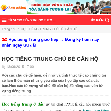
TÌM KIẾM
TỪ VỰNG TIẾNG TRUNG THEO CHỦ ĐỀ
Trang chủ
/
HỌC TIẾNG TRUNG CHỦ ĐỀ CĂN HỘ
Học tiếng Trung giao tiếp → Đăng ký hôm nay
nhận ngay ưu đãi
HỌC TIẾNG TRUNG CHỦ ĐỀ CĂN HỘ
18/09/2015 17:00
Với các chủ đề dễ hiểu, dễ nhớ và tính thực tế cao chúng tôi
sẽ làm thỏa mãn những yêu cầu của học tập cao của các
bạn.Học các từ vựng về chủ đề căn hộ để nâng cao vốn từ
vựng tiếng trung
Học tiếng trung ở đâu
uy tín chất lượng là câu hỏi muôn thuở
của các bạn có mong muốn học tiếng trung tại các
trung tâm tiếng