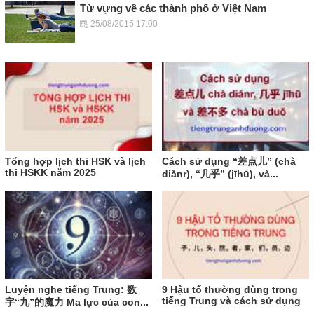
Từ vựng về các thành phố ở Việt Nam
25/08/2015 17:00
Tổng hợp lịch thi HSK và lịch
Cách sử dụng “差点儿” (chà
thi HSKK năm 2025
diǎnr), “几乎” (jīhū), và...
Luyện nghe tiếng Trung: 数
9 Hậu tố thường dùng trong
tiếng Trung và cách sử dụng
字“九”的魔力 Ma lực của con...