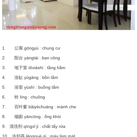
1. 公寓 gōngyù : chung cư
2. 阳台 yángtái : ban công
3. 地下室 dìxiàshì : tầng hầm
4. 浴缸 yùgāng : bồn tắm
5. 浴室 yùshì : buồng tắm
6. 铃 líng : chuông
7. 百叶窗 bǎiyèchuāng : mành che
8. 烟囱 yāncōng : ống khói
9. 清洗剂 qīngxǐ jì : chất tẩy rửa
10. 冷却器 lěngquè qì : máy làm mát