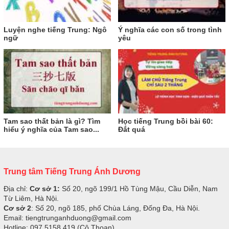
Luyện nghe tiếng Trung: Ngô
Ý nghĩa các con số trong tình
ngữ
yêu
Tam sao thất bản là gì? Tìm
Học tiếng Trung bồi bài 60:
hiểu ý nghĩa của Tam sao...
Đắt quá
Trung tâm Tiếng Trung Ánh Dương
Địa chỉ:
Cơ sở 1:
Số 20, ngõ 199/1 Hồ Tùng Mậu, Cầu Diễn, Nam
Từ Liêm, Hà Nội.
Cơ sở 2
: Số 20, ngõ 185, phố Chùa Láng, Đống Đa, Hà Nội.
Email: tiengtrunganhduong@gmail.com
Hotline: 097 5158 419 (Cô Thoan)