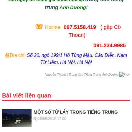
trung
Ánh Dương!
☏
097.5158.419
( gặp Cô
Hotline
:
Thoan)
091.234.9985
益
Địa chỉ:
Số 20, ngõ 199/1 Hồ Tùng Mậu, Cầu Diễn, Nam
Từ Liêm, Hà Nội, Hà Nội
|
Trung tâm Tiếng Trung Ánh Dương
Nguyễn Thoan
Bài viết liên quan
MỘT SỐ TỪ LÁY TRONG TIẾNG TRUNG
15/09/2015 17:00