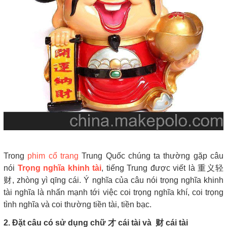
Trong
phim cổ trang
Trung Quốc chúng ta thường gặp câu
nói
Trọng nghĩa khinh tài
, tiếng Trung được viết là 重义轻
财, zhòng yì qīng cái. Ý nghĩa của câu nói trọng nghĩa khinh
tài nghĩa là nhấn mạnh tới việc coi trọng nghĩa khí, coi trọng
tình nghĩa và coi thường tiền tài, tiền bạc.
2. Đặt câu có sử dụng chữ 才 cái tài và 财 cái tài