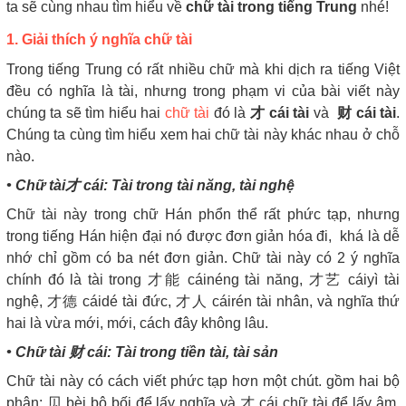
ta sẽ cùng nhau tìm hiểu về
chữ tài trong tiếng Trung
nhé!
1. Giải thích ý nghĩa chữ tài
Trong tiếng Trung có rất nhiều chữ mà khi dịch ra tiếng Việt
đều có nghĩa là tài, nhưng trong phạm vi của bài viết này
chúng ta sẽ tìm hiểu hai
chữ tài
đó là
才 cái tài
và
财 cái tài
.
Chúng ta cùng tìm hiểu xem hai chữ tài này khác nhau ở chỗ
nào.
• Chữ tài才 cái: Tài trong tài năng, tài nghệ
Chữ tài này trong chữ Hán phổn thể rất phức tạp, nhưng
trong tiếng Hán hiện đại nó được đơn giản hóa đi, khá là dễ
nhớ chỉ gồm có ba nét đơn giản. Chữ tài này có 2 ý nghĩa
chính đó là tài trong 才能 cáinéng tài năng, 才艺 cáiyì tài
nghệ, 才德 cáidé tài đức, 才人 cáirén tài nhân, và nghĩa thứ
hai là vừa mới, mới, cách đây không lâu.
• Chữ tài 财 cái: Tài trong tiền tài, tài sản
Chữ tài này có cách viết phức tạp hơn một chút. gồm hai bộ
phận: 贝 bèi bộ bối để lấy nghĩa và 才 cái chữ tài để lấy âm.