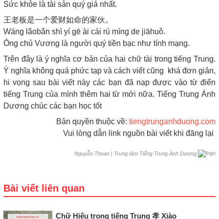
Sức khỏe là tài sản quý giá nhất.
王老板是一个爱财如命的家伙。
Wáng lǎobǎn shì yí gē ài cái rú mìng de jiāhuǒ.
Ông chủ Vương là người quý tiền bạc như tính mạng.
Trên đây là ý nghĩa cơ bản của hai chữ tài trong tiếng Trung.
Ý nghĩa không quá phức tạp và cách viết cũng khá đơn giản,
hi vọng sau bài viết này các bạn đã nạp được vào từ điển
tiếng Trung của mình thêm hai từ mới nữa. Tiếng Trung Ánh
Dương chúc các bạn học tốt
Bản quyền thuộc về:
tiengtrunganhduong.com
Vui lòng dẫn link nguồn bài viết khi đăng lại
|
Trung tâm Tiếng Trung Ánh Dương
Nguyễn Thoan
Bài viết liên quan
Chữ Hiếu trong tiếng Trung 孝 Xiào