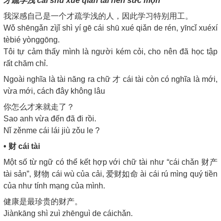
才疏学浅 cái shū xué qiǎn tài hèn sức mọn
我深感自己是一个才疏学浅的人，因此学习特别用工。
Wǒ shēngǎn zìjǐ shì yí gē cái shū xué qiǎn de rén, yīncǐ xuéxí
tèbié yònggōng.
Tôi tự cảm thấy mình là người kém cỏi, cho nên đã học tập
rất chăm chỉ.
Ngoài nghĩa là tài năng ra chữ 才 cái tài còn có nghĩa là mới,
vừa mới, cách đây không lâu
你怎么才来就走了？
Sao anh vừa đến đã đi rồi.
Nǐ zěnme cái lái jiù zǒu le ?
• 财 cái tài
Một số từ ngữ có thể kết hợp với chữ tài như “cái chǎn 财产
tài sản”, 财物 cái wù của cải, 爱财如命 ài cái rú mìng quý tiền
của như tính mạng của mình.
健康是最珍贵的财产。
Jiànkāng shì zuì zhēnguì de cáichǎn.