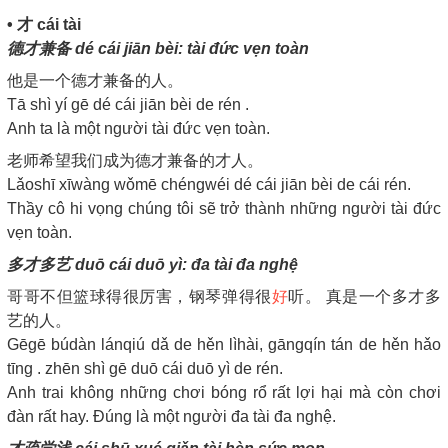
• 才 cái tài
德才兼备 dé cái jiān bèi: tài đức vẹn toàn
他是一个德才兼备的人。
Tā shì yí gē dé cái jiān bèi de rén .
Anh ta là một người tài đức vẹn toàn.
老师希望我们成为德才兼备的才人。
Lǎoshī xīwàng wǒmē chéngwéi dé cái jiān bèi de cái rén.
Thầy cô hi vọng chúng tôi sẽ trở thành những người tài đức
vẹn toàn.
多才多艺 duō cái duō yì: đa tài đa nghệ
哥哥不但篮球得很厉害，钢琴弹得很
好
听。 真是一个多才多
艺的人。
Gēgē búdàn lánqiú dǎ de hěn lìhài, gāngqín tán de hěn hǎo
tīng . zhēn shì gē duō cái duō yì de rén.
Anh trai không những chơi bóng rổ rất lợi hại mà còn chơi
đàn rất hay. Đúng là một người đa tài đa nghệ.