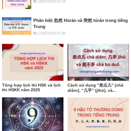
18/05/2019 01:10
Phân biệt 忽然 Hūrán và 突然 túrán trong tiếng
Trung
17/05/2019 07:30
Tổng hợp lịch thi HSK và lịch
Cách sử dụng “差点儿” (chà
thi HSKK năm 2025
diǎnr), “几乎” (jīhū), và...