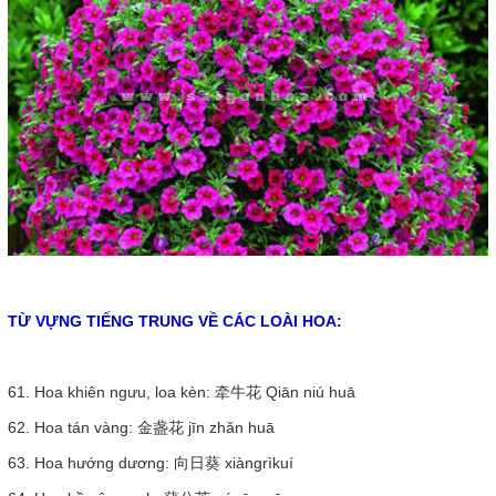
TỪ VỰNG TIẾNG TRUNG VỀ CÁC LOÀI HOA:
61. Hoa khiên ngưu, loa kèn: 牵牛花 Qiān niú huā
62. Hoa tán vàng: 金盏花 jīn zhǎn huā
63. Hoa hướng dương: 向日葵 xiàngrìkuí