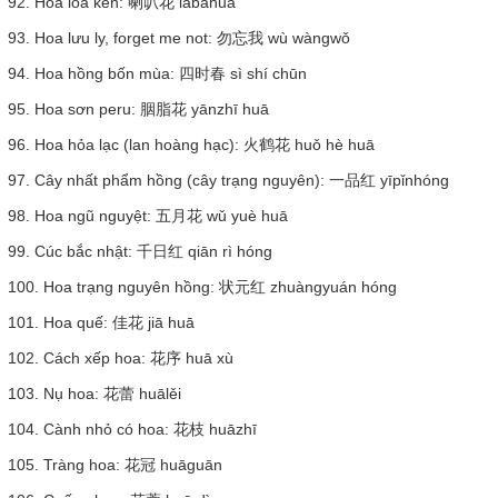
92. Hoa loa kèn: 喇叭花 lǎbāhuā
93. Hoa lưu ly, forget me not: 勿忘我 wù wàngwǒ
94. Hoa hồng bốn mùa: 四时春 sì shí chūn
95. Hoa sơn peru: 胭脂花 yānzhī huā
96. Hoa hỏa lạc (lan hoàng hạc): 火鹤花 huǒ hè huā
97. Cây nhất phẩm hồng (cây trạng nguyên): 一品红 yīpǐnhóng
98. Hoa ngũ nguyệt: 五月花 wǔ yuè huā
99. Cúc bắc nhật: 千日红 qiān rì hóng
100. Hoa trạng nguyên hồng: 状元红 zhuàngyuán hóng
101. Hoa quế: 佳花 jiā huā
102. Cách xếp hoa: 花序 huā xù
103. Nụ hoa: 花蕾 huālěi
104. Cành nhỏ có hoa: 花枝 huāzhī
105. Tràng hoa: 花冠 huāguān