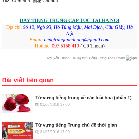
148. Cắm hoa: 插花 Chāhuā
DAY TIENG TRUNG CAP TOC
TAI HA NOI
Địa chỉ:
Số 12, Ngõ 93, Hồ Tùng Mậu, Mai Dịch, Cầu Giấy, Hà
Nội
Email
:
tiengtrunganhduong@gmail.com
Hotline
:
097.5158.419
( Cô Thoan)
|
Trung tâm Tiếng Trung Ánh Dương
Nguyễn Thoan
Bài viết liên quan
Từ vựng tiếng trung về các loài hoa (phần 1)
01/06/2016 17:00
Từ vựng tiếng Trung chủ đề thời gian
31/05/2016 17:00