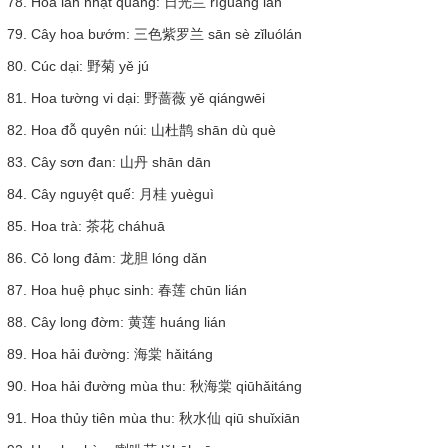
78. Hoa lan nhật quang: 日光兰 rìguāng lán
79. Cây hoa bướm: 三色紫罗兰 sān sè zǐluólán
80. Cúc dại: 野菊 yě jú
81. Hoa tường vi dại: 野蔷薇 yě qiángwēi
82. Hoa đỗ quyên núi: 山杜鹊 shān dù què
83. Cây sơn đan: 山丹 shān dān
84. Cây nguyệt quế: 月桂 yuèguì
85. Hoa trà: 茶花 cháhuā
86. Cỏ long đảm: 龙胆 lóng dǎn
87. Hoa huệ phục sinh: 春莲 chūn lián
88. Cây long đờm: 黄莲 huáng lián
89. Hoa hải đường: 海棠 hǎitáng
90. Hoa hải đường mùa thu: 秋海棠 qiūhǎitáng
91. Hoa thủy tiên mùa thu: 秋水仙 qiū shuǐxiān