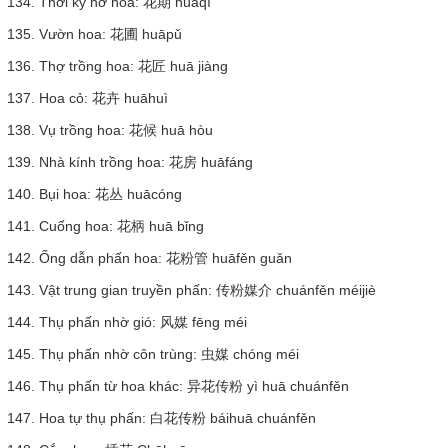
134. Thời kỳ nở hoa: 花期 huāqí
135. Vườn hoa: 花圃 huāpǔ
136. Thợ trồng hoa: 花匠 huā jiàng
137. Hoa cỏ: 花卉 huāhuì
138. Vụ trồng hoa: 花候 huā hòu
139. Nhà kính trồng hoa: 花房 huāfáng
140. Bụi hoa: 花丛 huācóng
141. Cuống hoa: 花柄 huā bǐng
142. Ống dẫn phấn hoa: 花粉管 huāfěn guǎn
143. Vật trung gian truyền phấn: 传粉媒介 chuánfěn méijiè
144. Thụ phấn nhờ gió: 风媒 fēng méi
145. Thụ phấn nhờ côn trùng: 虫媒 chóng méi
146. Thụ phấn từ hoa khác: 异花传粉 yì huā chuánfěn
147. Hoa tự thụ phấn: 白花传粉 báihuā chuánfěn