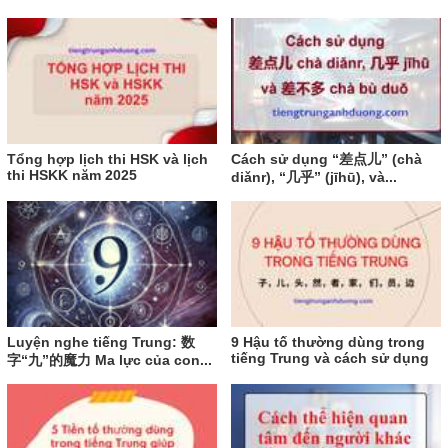
Tổng hợp lịch thi HSK và lịch
Cách sử dụng “差点儿” (chà
thi HSKK năm 2025
diǎnr), “几乎” (jīhū), và...
Luyện nghe tiếng Trung: 数
9 Hậu tố thường dùng trong
tiếng Trung và cách sử dụng
字“九”的魔力 Ma lực của con...