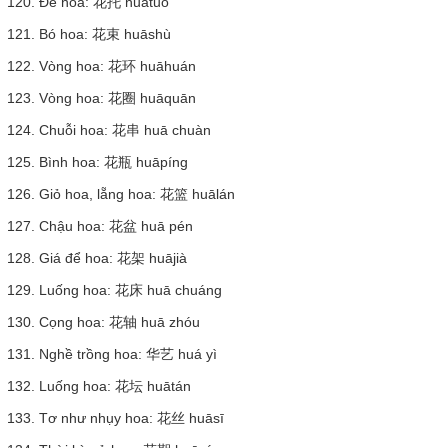
120. Đế hoa: 花托 huātuō
121. Bó hoa: 花束 huāshù
122. Vòng hoa: 花环 huāhuán
123. Vòng hoa: 花圈 huāquān
124. Chuỗi hoa: 花串 huā chuàn
125. Bình hoa: 花瓶 huāpíng
126. Giỏ hoa, lẵng hoa: 花篮 huālán
127. Chậu hoa: 花盆 huā pén
128. Giá để hoa: 花架 huājià
129. Luống hoa: 花床 huā chuáng
130. Cọng hoa: 花轴 huā zhóu
131. Nghề trồng hoa: 华艺 huá yì
132. Luống hoa: 花坛 huātán
133. Tơ như nhụy hoa: 花丝 huāsī