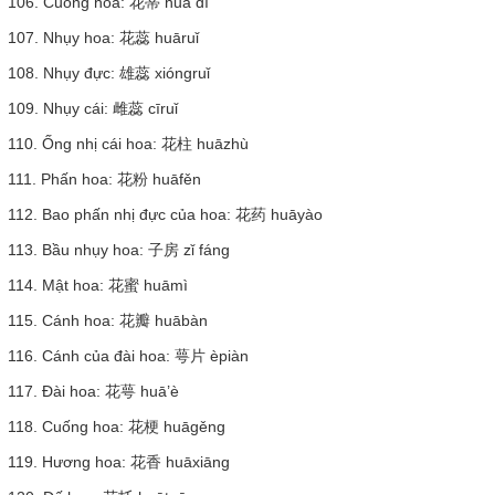
106. Cuống hoa: 花蒂 huā dì
107. Nhụy hoa: 花蕊 huāruǐ
108. Nhụy đực: 雄蕊 xióngruǐ
109. Nhụy cái: 雌蕊 cīruǐ
110. Ống nhị cái hoa: 花柱 huāzhù
111. Phấn hoa: 花粉 huāfěn
112. Bao phấn nhị đực của hoa: 花药 huāyào
113. Bầu nhụy hoa: 子房 zǐ fáng
114. Mật hoa: 花蜜 huāmì
115. Cánh hoa: 花瓣 huābàn
116. Cánh của đài hoa: 萼片 èpiàn
117. Đài hoa: 花萼 huā’è
118. Cuống hoa: 花梗 huāgěng
119. Hương hoa: 花香 huāxiāng