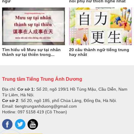
ngữ
nói phụ nữ thích nghe nhất
Tìm hiểu về Mưu sự tại nhân
20 câu thành ngữ tiếng trung
thành sự tại thiên trong...
hay nhât
Trung tâm Tiếng Trung Ánh Dương
Địa chỉ:
Cơ sở 1:
Số 20, ngõ 199/1 Hồ Tùng Mậu, Cầu Diễn, Nam
Từ Liêm, Hà Nội.
Cơ sở 2
: Số 20, ngõ 185, phố Chùa Láng, Đống Đa, Hà Nội.
Email: tiengtrunganhduong@gmail.com
Hotline: 097 5158 419 (Cô Thoan)