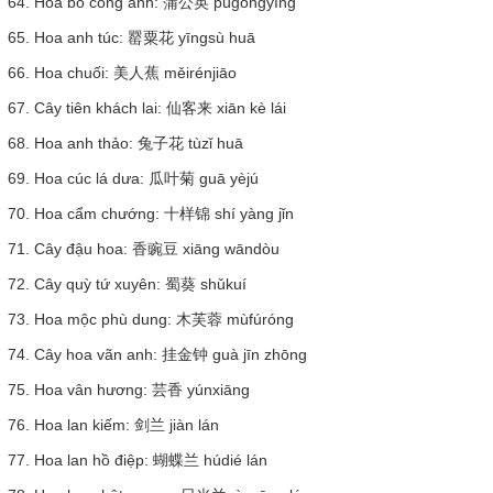
64. Hoa bồ công anh: 蒲公英 púgōngyīng
65. Hoa anh túc: 罂粟花 yīngsù huā
66. Hoa chuối: 美人蕉 měirénjiāo
67. Cây tiên khách lai: 仙客来 xiān kè lái
68. Hoa anh thảo: 兔子花 tùzǐ huā
69. Hoa cúc lá dưa: 瓜叶菊 guā yèjú
70. Hoa cẩm chướng: 十样锦 shí yàng jǐn
71. Cây đậu hoa: 香豌豆 xiāng wāndòu
72. Cây quỳ tứ xuyên: 蜀葵 shǔkuí
73. Hoa mộc phù dung: 木芙蓉 mùfúróng
74. Cây hoa vãn anh: 挂金钟 guà jīn zhōng
75. Hoa vân hương: 芸香 yúnxiāng
76. Hoa lan kiếm: 剑兰 jiàn lán
77. Hoa lan hồ điệp: 蝴蝶兰 húdié lán