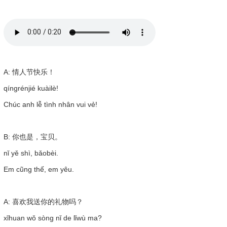
A: 情人节快乐！
qíngrénjié kuàilè!
Chúc anh lễ tình nhân vui vẻ!
B: 你也是，宝贝。
nǐ yě shì, bǎobèi.
Em cũng thế, em yêu.
A: 喜欢我送你的礼物吗？
xǐhuan wǒ sòng nǐ de lǐwù ma?