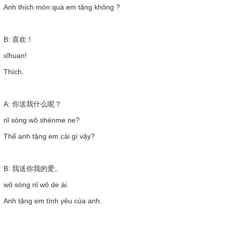
Anh thích món quà em tặng không ?
B: 喜欢！
xǐhuan!
Thích.
A: 你送我什么呢？
nǐ sòng wǒ shénme ne?
Thế anh tặng em cái gì vậy?
B: 我送你我的爱。
wǒ sòng nǐ wǒ de ài.
Anh tặng em tình yêu của anh.