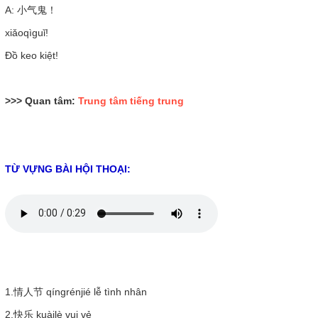
A: 小气鬼！
xiǎoqìguǐ!
Đồ keo kiệt!
>>> Quan tâm:
Trung tâm tiếng trung
TỪ VỰNG BÀI HỘI THOẠI:
1.情人节
qíngrénjié
lễ tình nhân
2.快乐
kuàilè
vui vẻ