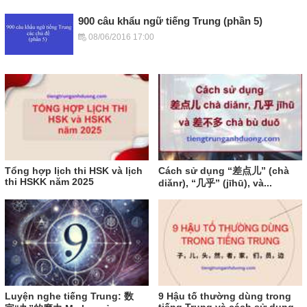
900 câu khẩu ngữ tiếng Trung (phần 5)
08/06/2016 17:00
Tổng hợp lịch thi HSK và lịch
Cách sử dụng “差点儿” (chà
thi HSKK năm 2025
diǎnr), “几乎” (jīhū), và...
Luyện nghe tiếng Trung: 数
9 Hậu tố thường dùng trong