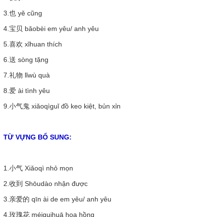
3.也
yě
cũng
4.宝贝
bǎobèi
em yêu/ anh yêu
5.喜欢
xǐhuan
thích
6.送
sòng
tặng
7.礼物
lǐwù
quà
8.爱
ài
tình yêu
9.小气鬼
xiǎoqìguǐ
đồ keo kiệt, bủn xỉn
TỪ VỰNG BỔ SUNG:
1.小气
Xiǎoqì
nhỏ mọn
2.收到
Shōudào
nhận được
3.亲爱的
qīn ài de
em yêu/ anh yêu
4.玫瑰花
méiguihuā
hoa hồng