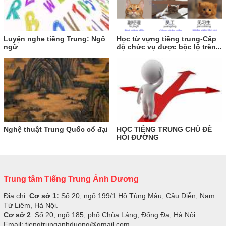
Luyện nghe tiếng Trung: Ngô
Học từ vựng tiếng trung-Cấp
ngữ
độ chức vụ được bộc lộ trên...
Nghệ thuật Trung Quốc cổ đại
HỌC TIẾNG TRUNG CHỦ ĐỀ
HỎI ĐƯỜNG
Trung tâm Tiếng Trung Ánh Dương
Địa chỉ:
Cơ sở 1:
Số 20, ngõ 199/1 Hồ Tùng Mậu, Cầu Diễn, Nam
Từ Liêm, Hà Nội.
Cơ sở 2
: Số 20, ngõ 185, phố Chùa Láng, Đống Đa, Hà Nội.
Email: tiengtrunganhduong@gmail.com