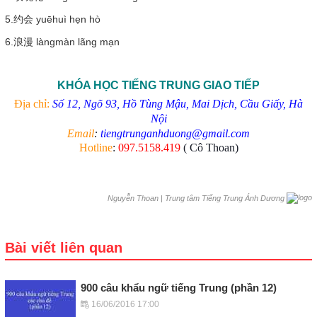
5.约会
yuēhuì
hẹn hò
6.浪漫
làngmàn
lãng mạn
KHÓA HỌC TIẾNG TRUNG GIAO TIẾP
Địa chỉ:
Số 12, Ngõ 93, Hồ Tùng Mậu, Mai Dịch, Cầu Giấy, Hà
Nội
Email
:
tiengtrunganhduong@gmail.com
Hotline
:
097.5158.419
( Cô Thoan)
|
Trung tâm Tiếng Trung Ánh Dương
Nguyễn Thoan
Bài viết liên quan
900 câu khẩu ngữ tiếng Trung (phần 12)
16/06/2016 17:00