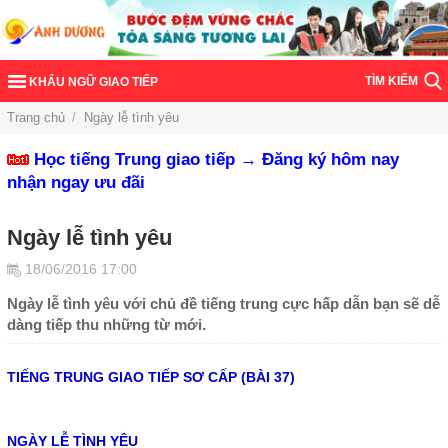
TÌM KIẾM
KHẨU NGỮ GIAO TIẾP
Trang chủ
/
Ngày lễ tình yêu
Học tiếng Trung giao tiếp → Đăng ký hôm nay
nhận ngay ưu đãi
Ngày lễ tình yêu
18/06/2016 17:00
Ngày lễ tình yêu với chủ đề tiếng trung cực hấp dẫn bạn sẽ dễ
dàng tiếp thu những từ mới.
TIẾNG TRUNG GIAO TIẾP SƠ CẤP (BÀI 37)
NGÀY LỄ TÌNH YÊU