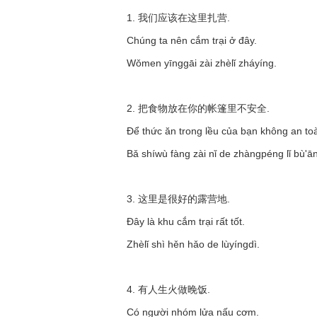
1. 我们应该在这里扎营.
Chúng ta nên cắm trại ở đây.
Wǒmen yīnggāi zài zhèlǐ zháyíng.
2. 把食物放在你的帐篷里不安全.
Để thức ăn trong lều của bạn không an toa
Bǎ shíwù fàng zài nǐ de zhàngpéng lǐ bù'ā
3. 这里是很好的露营地.
Đây là khu cắm trại rất tốt.
Zhèlǐ shì hěn hǎo de lùyíngdì.
4. 有人生火做晚饭.
Có người nhóm lửa nấu cơm.