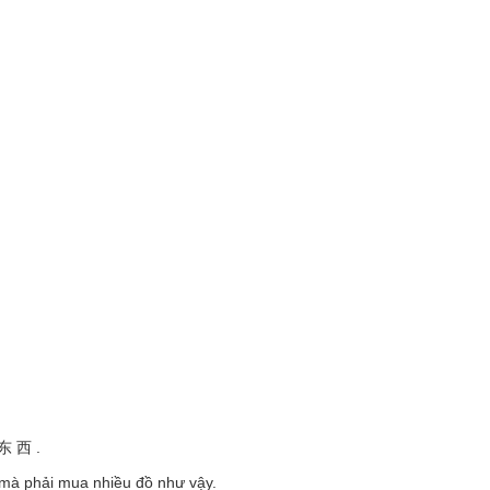
 西 .
i mà phải mua nhiều đồ như vậy.