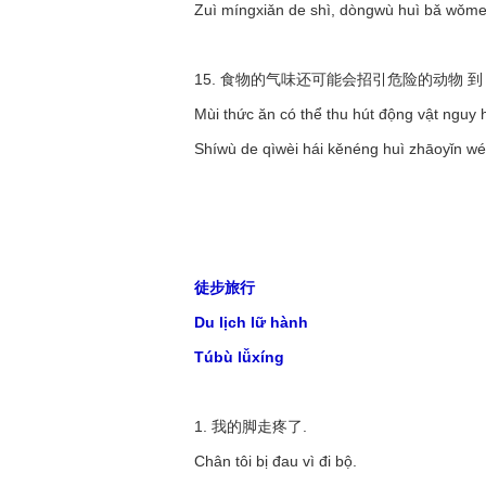
Zuì míngxiǎn de shì, dòngwù huì bǎ wǒmen
15. 食物的气味还可能会招引危险的动物 到 
Mùi thức ăn có thể thu hút động vật nguy 
Shíwù de qìwèi hái kěnéng huì zhāoyǐn wé
徒步旅行
Du lịch lữ hành
Túbù lǚxíng
1. 我的脚走疼了.
Chân tôi bị đau vì đi bộ.