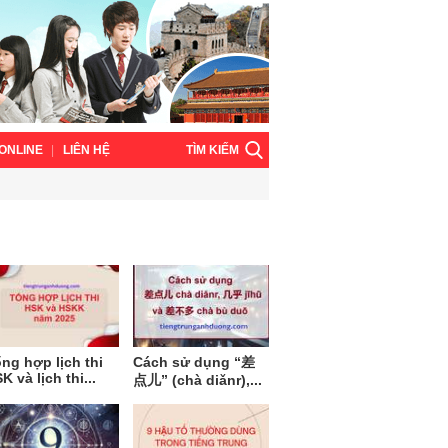
TÌM KIẾM
ONLINE
LIÊN HỆ
ng hợp lịch thi
Cách sử dụng “差
K và lịch thi...
点儿” (chà diǎnr),...