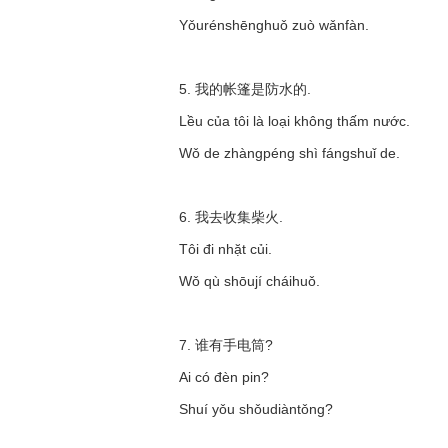
Yǒurénshēnghuǒ zuò wǎnfàn.
5. 我的帐篷是防水的.
Lều của tôi là loại không thấm nước.
Wǒ de zhàngpéng shì fángshuǐ de.
6. 我去收集柴火.
Tôi đi nhặt củi.
Wǒ qù shōují cháihuǒ.
7. 谁有手电筒?
Ai có đèn pin?
Shuí yǒu shǒudiàntǒng?