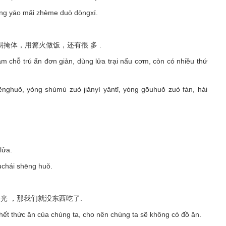
íng yāo mǎi zhème duō dōngxī.
易掩体，用篝火做饭，还有很 多 .
m chỗ trú ẩn đơn giản, dùng lửa trại nấu cơm, còn có nhiều thứ
nghuǒ, yòng shùmù zuò jiǎnyì yǎntǐ, yòng gōuhuǒ zuò fàn, hái
lửa.
ùchái shēng huǒ.
 光 ，那我们就没东西吃了.
 ăn hết thức ăn của chúng ta, cho nên chúng ta sẽ không có đồ ăn.