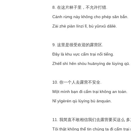
8. 在这片林子里，不允许打猎.
Cánh rừng này không cho phép săn bắn.
Zài zhè piàn línzi lǐ, bù yǔnxǔ dǎliè.
9. 这里是很受欢迎的露营区.
Đây là khu vực cấm trại nổi tiếng.
Zhèlǐ shì hěn shòu huānyíng de lùyíng qū.
10. 你一个人去露营不安全.
Một mình bạn đi cấm trại không an toàn.
Nǐ yīgèrén qù lùyíng bù ānquán.
11. 我简直不敢相信我们去露营要买这么 多东
Tôi thật không thể tin chúng ta đi cấm trạ