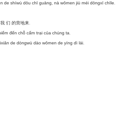
 de shíwù dōu chī guāng, nà wǒmen jiù méi dōngxī chīle.
我 们 的营地来.
hiểm đến chỗ cấm trại của chúng ta.
ixiǎn de dòngwù dào wǒmen de yíng dì lái.