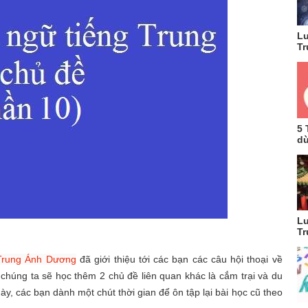
Lu
Tr
5 
dù
Lu
Tr
Trung Ánh Dương
đã giới thiệu tới các bạn các câu hội thoại về
chúng ta sẽ học thêm 2 chủ đề liên quan khác là cắm trại và du
này, các bạn dành một chút thời gian để ôn tập lại bài học cũ theo