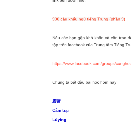
link bên dưới nhé.
900 câu khẩu ngữ tiếng Trung (phần 9)
Nếu các bạn gặp khó khăn và cần trao đổ
tập trên facebook của Trung tâm Tiếng Tru
https://www.facebook.com/groups/cunghoc
Chúng ta bắt đầu bài học hôm nay
露营
Cắm trại
Lùyíng