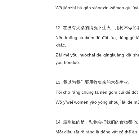
Wǒ jiǎnzhí bù gǎn xiāngxìn wǒmen qù lùy
12. 在没有火柴的情况下生火，用树木做简
Nếu không có diêm để đốt lửa, dùng gỗ là
khác.
Zài méiyǒu huǒchái de qíngkuàng xià shē
yǒu hěnduō.
13. 我以为我们要用收集来的木柴生火.
Tôi cho rằng chúng ta nên gom củi để đốt 
Wǒ yǐwéi wǒmen yào yòng shōují lái de m
14. 最明显的是，动物会把我们的食物都 吃
Một điều rất rõ ràng là động vật có thể