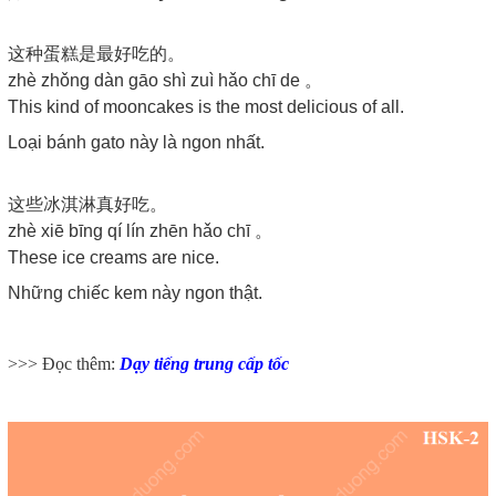
这种蛋糕是最好吃的。
zhè zhǒng dàn gāo shì zuì hǎo chī de 。
This kind of mooncakes is the most delicious of all.
Loại bánh gato này là ngon nhất.
这些冰淇淋真好吃。
zhè xiē bīng qí lín zhēn hǎo chī 。
These ice creams are nice.
Những chiếc kem này ngon thật.
>>> Đọc thêm:
Dạy tiếng trung cấp tốc