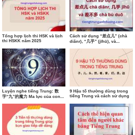
Tổng hợp lịch thi HSK và lịch
Cách sử dụng “差点儿” (chà
thi HSKK năm 2025
diǎnr), “几乎” (jīhū), và...
Luyện nghe tiếng Trung: 数
9 Hậu tố thường dùng trong
tiếng Trung và cách sử dụng
字“九”的魔力 Ma lực của con...