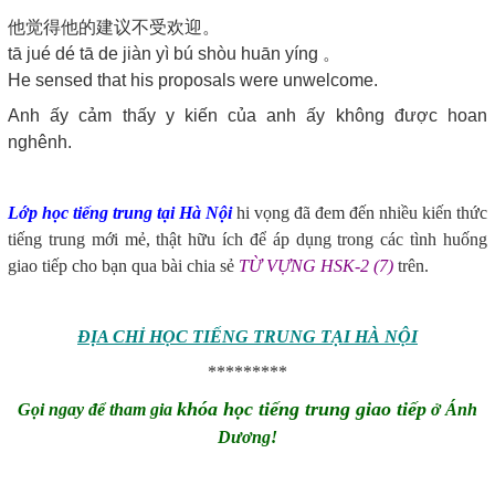
他觉得他的建议不受欢迎。
tā jué dé tā de jiàn yì bú shòu huān yíng 。
He sensed that his proposals were unwelcome.
Anh ấy cảm thấy y kiến của anh ấy không được hoan
nghênh.
Lớp học tiếng trung tại Hà Nội
hi vọng đã đem đến nhiều kiến thức
tiếng trung mới mẻ, thật hữu ích để áp dụng trong các tình huống
giao tiếp cho bạn qua bài chia sẻ
TỪ VỰNG HSK-2 (7)
trên.
ĐỊA CHỈ HỌC TIẾNG TRUNG TẠI HÀ NỘI
*********
khóa học tiếng trung giao tiếp
Gọi ngay để tham gia
ở Ánh
Dương!