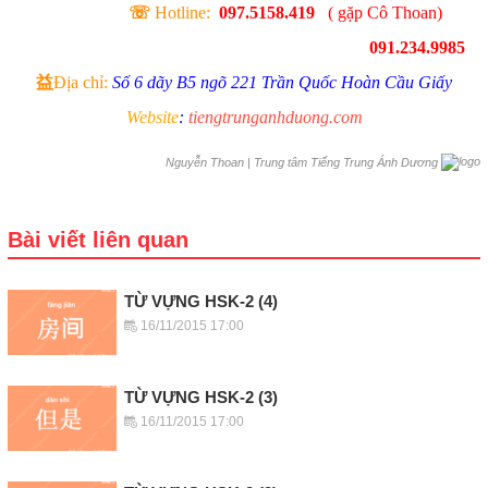
☏
Hotline:
097.5158.419
( gặp Cô Thoan)
091.234.9985
益
Địa chỉ:
Số 6 dãy B5 ngõ 221 Trần Quốc Hoàn Cầu Giấy
Website
:
tiengtrunganhduong.com
|
Trung tâm Tiếng Trung Ánh Dương
Nguyễn Thoan
Bài viết liên quan
TỪ VỰNG HSK-2 (4)
16/11/2015 17:00
TỪ VỰNG HSK-2 (3)
16/11/2015 17:00