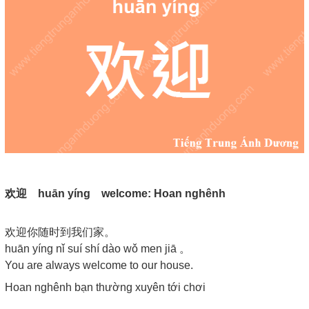
欢迎
huān yíng welcome: Hoan nghênh
欢迎你随时到我们家。
huān yíng nǐ suí shí dào wǒ men jiā 。
You are always welcome to our house.
Hoan nghênh bạn thường xuyên tới chơi