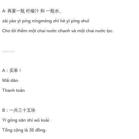
A: 再要一瓶 柠檬汁 和 一瓶水。
zāi yào yī píng níngméng zhī hé yī píng shuǐ
Cho tôi thêm một chai nước chanh và một chai nước lọc.
………
A：买单！
Mǎi dān.
Thanh toán
B：一共三十五块
Yī gòng sān shí wǔ kuài .
Tổng cộng là 35 đồng.