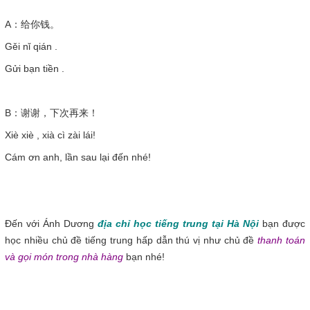
A：给你钱。
Gěi nǐ qián .
Gửi bạn tiền .
B：谢谢，下次再来！
Xiè xiè , xià cì zài lái!
Cám ơn anh, lần sau lại đến nhé!
Đến với Ánh Dương
địa chỉ học tiếng trung tại Hà Nội
bạn được
học nhiều chủ đề tiếng trung hấp dẫn thú vị như chủ đề
thanh toán
và gọi món trong nhà hàng
bạn nhé!