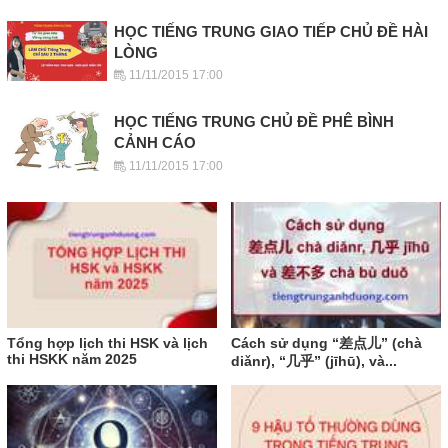
HỌC TIẾNG TRUNG GIAO TIẾP CHỦ ĐỀ HÀI
LÒNG
11/11/2015 17:00
HỌC TIẾNG TRUNG CHỦ ĐỀ PHÊ BÌNH
CẢNH CÁO
11/11/2015 17:00
Tổng hợp lịch thi HSK và lịch
Cách sử dụng “差点儿” (chà
thi HSKK năm 2025
diǎnr), “几乎” (jīhū), và...