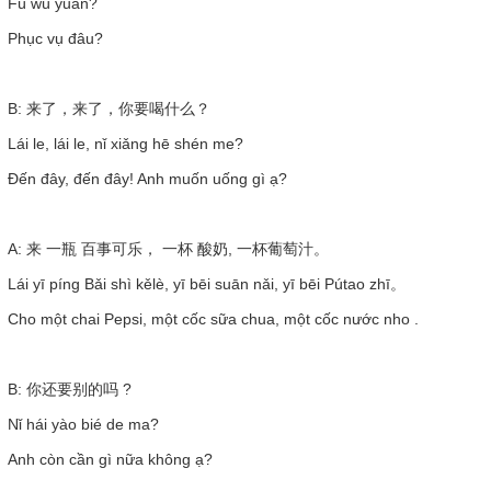
Fú wù yuán?
Phục vụ đâu?
B: 来了，来了，你要喝什么？
Lái le, lái le, nǐ xiǎng hē shén me?
Đến đây, đến đây! Anh muốn uống gì ạ?
A: 来 一瓶 百事可乐， 一杯 酸奶, 一杯葡萄汁。
Lái yī píng Bǎi shì kělè, yī bēi suān nǎi, yī bēi Pútao zhī。
Cho một chai Pepsi, một cốc sữa chua, một cốc nước nho .
B: 你还要别的吗 ?
Nǐ hái yào bié de ma?
Anh còn cần gì nữa không ạ?