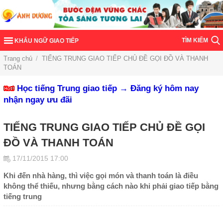
TÌM KIẾM
KHẨU NGỮ GIAO TIẾP
Trang chủ
/
TIẾNG TRUNG GIAO TIẾP CHỦ ĐỀ GỌI ĐỒ VÀ THANH
TOÁN
Học tiếng Trung giao tiếp → Đăng ký hôm nay
nhận ngay ưu đãi
TIẾNG TRUNG GIAO TIẾP CHỦ ĐỀ GỌI
ĐỒ VÀ THANH TOÁN
17/11/2015 17:00
Khi đến nhà hàng, thì việc gọi món và thanh toán là điều
không thể thiếu, nhưng bằng cách nào khi phải giao tiếp bằng
tiếng trung