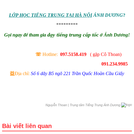
LỚP HỌC TIẾNG TRUNG TẠI HÀ NỘI
ÁNH DƯƠNG
?
*********
dạy tiếng trung cấp tốc
Gọi ngay để tham gia
ở Ánh Dương!
☏
Hotline:
097.5158.419
( gặp Cô Thoan)
091.234.9985
益
Địa chỉ:
Số 6 dãy B5 ngõ 221 Trần Quốc Hoàn Cầu Giấy
|
Trung tâm Tiếng Trung Ánh Dương
Nguyễn Thoan
Bài viết liên quan