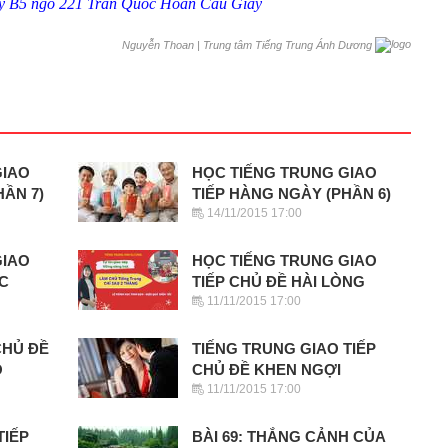
ãy B5 ngõ 221 Trần Quốc Hoàn Cầu Giấy
|
Trung tâm Tiếng Trung Ánh Dương
Nguyễn Thoan
GIAO
HỌC TIẾNG TRUNG GIAO
HẦN 7)
TIẾP HÀNG NGÀY (PHẦN 6)
14/11/2015 17:00
GIAO
HỌC TIẾNG TRUNG GIAO
ẾC
TIẾP CHỦ ĐỀ HÀI LÒNG
11/11/2015 17:00
CHỦ ĐỀ
TIẾNG TRUNG GIAO TIẾP
O
CHỦ ĐỀ KHEN NGỢI
11/11/2015 17:00
TIẾP
BÀI 69: THẮNG CẢNH CỦA