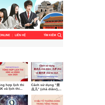
TÌM KIẾM
ONLINE
LIÊN HỆ
ng hợp lịch thi
Cách sử dụng “差
K và lịch thi...
点儿” (chà diǎnr),...