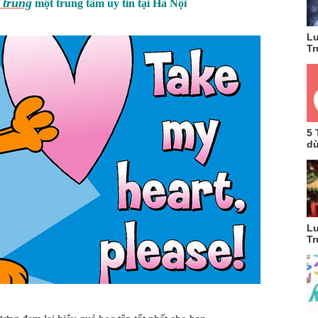
 trung
một trung tâm uy tín tại Hà Nội
Lu
Tr
5 
dù
Lu
Tr