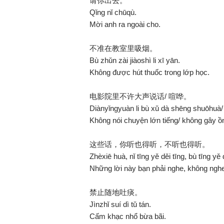
请你出去。
Qǐng nǐ chūqù.
Mời anh ra ngoài cho.
不准在教室里吸烟。
Bù zhǔn zài jiàoshì li xī yān.
Không được hút thuốc trong lớp học.
电影院里不许大声说话/ 喧哗。
Diànyǐngyuàn li bù xǔ dà shēng shuōhuà/
Không nói chuyện lớn tiếng/ không gây ồn
这些话，你听也得听，不听也得听。
Zhèxiē huà, nǐ tīng yě d
ěi
tīng, bù tīng yě 
Những lời này bạn phải nghe, không nghe
禁止随地吐痰。
Jìnzhǐ suí dì tǔ tán.
Cấm khạc nhổ bừa bãi.