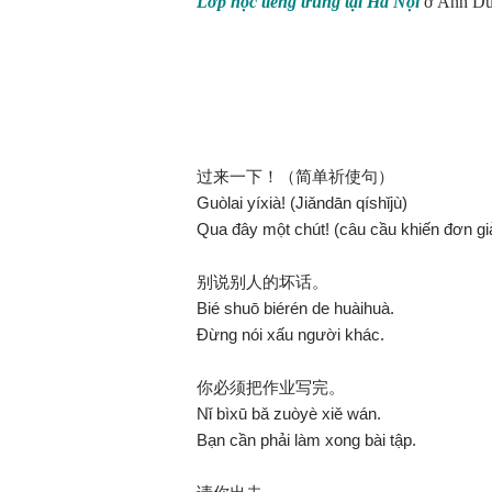
Lớp học tiếng trung tại Hà Nội
ở Ánh Dươ
过来一下！（简单祈使句）
Guòlai yíxià! (Jiǎndān qíshǐjù)
Qua đây một chút! (câu cầu khiến đơn gi
别说别人的坏话。
Bié shuō biérén de huàihuà.
Đừng nói xấu người khác.
你必须把作业写完。
Nǐ bìxū bǎ zuòyè xiě wán.
Bạn cần phải làm xong bài tập.