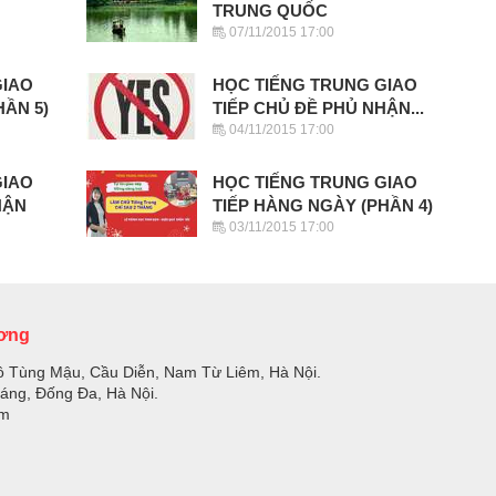
TRUNG QUỐC
07/11/2015 17:00
GIAO
HỌC TIẾNG TRUNG GIAO
HẦN 5)
TIẾP CHỦ ĐỀ PHỦ NHẬN...
04/11/2015 17:00
GIAO
HỌC TIẾNG TRUNG GIAO
HẬN
TIẾP HÀNG NGÀY (PHẦN 4)
03/11/2015 17:00
ương
ồ Tùng Mậu, Cầu Diễn, Nam Từ Liêm, Hà Nội.
Láng, Đống Đa, Hà Nội.
om