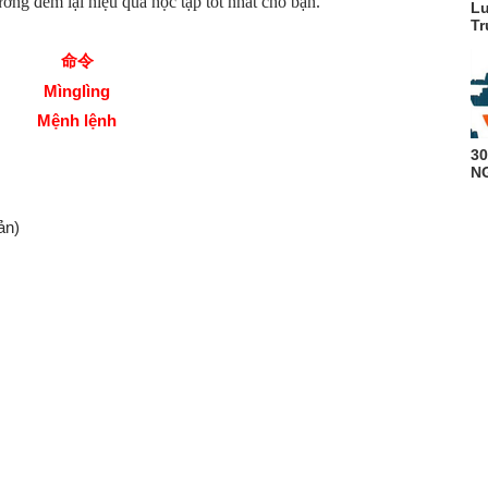
ng đem lại hiệu quả học tập tốt nhất cho bạn.
Lu
Tr
命令
Mìnglìng
Mệnh lệnh
3
N
ản)