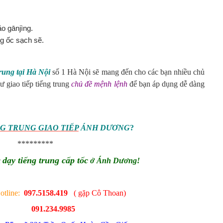
o gānjìng.
ng ốc sạch sẽ.
trung tại Hà Nội
số 1 Hà Nội sẽ mang đến cho các bạn nhiều chủ
ư giao tiếp tiếng trung
chủ đề mệnh lệnh
để bạn áp dụng dễ dàng
G TRUNG GIAO TIẾP
ÁNH DƯƠNG
?
*********
dạy tiếng trung cấp tốc
a
ở Ánh Dương!
tline:
097.5158.419
( gặp Cô Thoan)
091.234.9985