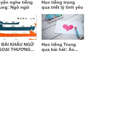
yện nghe tiếng
Học tiếng trung
ung: Ngô ngữ
qua triết lý tình yêu
0 BÀI KHẨU NGỮ
Học tiếng Trung
GOẠI THƯƠNG...
qua bài hát: Ảo...