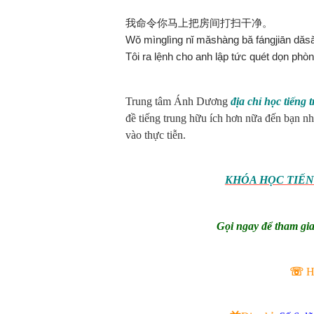
我命令你马上把房间打扫干净。
Wǒ mìnglìng nǐ mǎshàng bǎ fángjiān dǎsǎ
Tôi ra lệnh cho anh lập tức quét dọn phò
Trung tâm Ánh Dương
địa chỉ học tiếng 
đề tiếng trung hữu ích hơn nữa đến bạn nh
vào thực tiễn.
KHÓA HỌC TIẾN
Gọi ngay để tham gi
☏
Ho