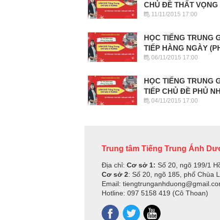
CHỦ ĐỀ THẤT VỌNG
11/11/2015 17:00
HỌC TIẾNG TRUNG 
TIẾP HÀNG NGÀY (P
06/11/2015 17:00
HỌC TIẾNG TRUNG 
TIẾP CHỦ ĐỀ PHỦ N
04/11/2015 17:00
Trung tâm Tiếng Trung Ánh D
Địa chỉ:
Cơ sở 1:
Số 20, ngõ 199/1 H
Cơ sở 2
: Số 20, ngõ 185, phố Chùa 
Email: tiengtrunganhduong@gmail.c
Hotline: 097 5158 419 (Cô Thoan)