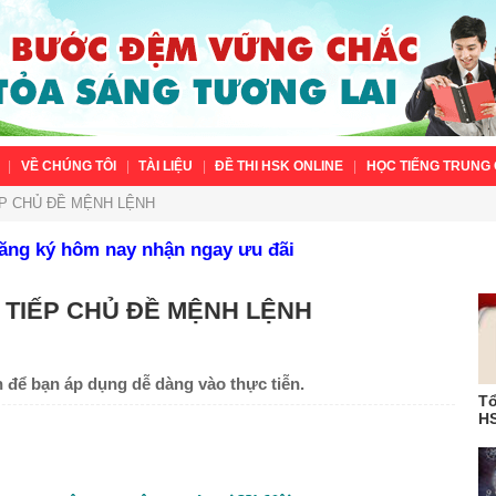
VỀ CHÚNG TÔI
TÀI LIỆU
ĐỀ THI HSK ONLINE
HỌC TIẾNG TRUNG 
ẾP CHỦ ĐỀ MỆNH LỆNH
Đăng ký hôm nay nhận ngay ưu đãi
 TIẾP CHỦ ĐỀ MỆNH LỆNH
h để bạn áp dụng dễ dàng vào thực tiễn.
Tổ
HS