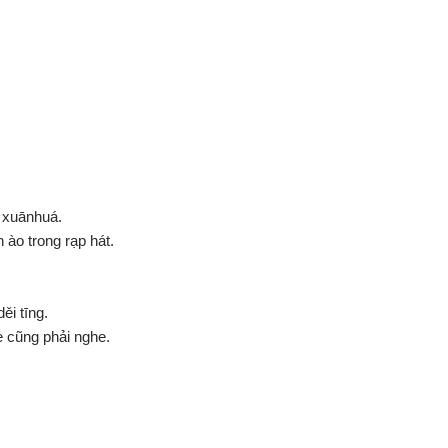
 xuānhuá.
 ào trong rạp hát.
d
ěi
tīng.
 cũng phải nghe.