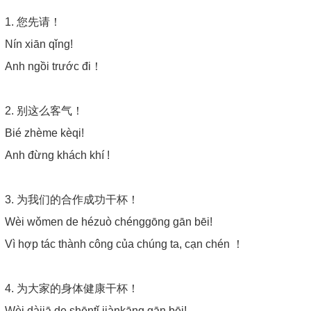
1. 您先请！
Nín xiān qǐng!
Anh ngồi trước đi！
2. 别这么客气！
Bié zhème kèqi!
Anh đừng khách khí !
3. 为我们的合作成功干杯！
Wèi wǒmen de hézuò chénggōng gān bēi!
Vì hợp tác thành công của chúng ta, cạn chén ！
4. 为大家的身体健康干杯！
Wèi dàjiā de shēntǐ jiànkāng gān bēi!