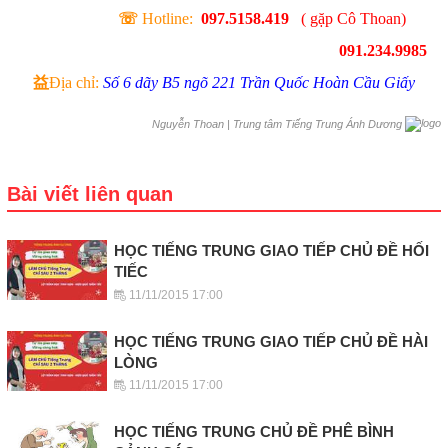
☏
Hotline:
097.5158.419
( gặp Cô Thoan)
091.234.9985
益
Địa chỉ:
Số 6 dãy B5 ngõ 221 Trần Quốc Hoàn Cầu Giấy
|
Trung tâm Tiếng Trung Ánh Dương
Nguyễn Thoan
Bài viết liên quan
HỌC TIẾNG TRUNG GIAO TIẾP CHỦ ĐỀ HỐI
TIẾC
11/11/2015 17:00
HỌC TIẾNG TRUNG GIAO TIẾP CHỦ ĐỀ HÀI
LÒNG
11/11/2015 17:00
HỌC TIẾNG TRUNG CHỦ ĐỀ PHÊ BÌNH