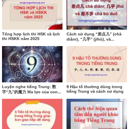
Tổng hợp lịch thi HSK và lịch
Cách sử dụng “差点儿” (chà
thi HSKK năm 2025
diǎnr), “几乎” (jīhū), và...
Luyện nghe tiếng Trung: 数
9 Hậu tố thường dùng trong
tiếng Trung và cách sử dụng
字“九”的魔力 Ma lực của con...