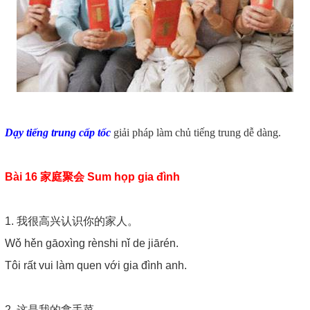
Dạy tiếng trung cấp tốc
giải pháp làm chủ tiếng trung dễ dàng.
Bài 16 家庭聚会 Sum họp gia đình
1. 我很高兴认识你的家人。
Wǒ hěn gāoxìng rènshi nǐ de jiārén.
Tôi rất vui làm quen với gia đình anh.
2. 这是我的拿手菜。