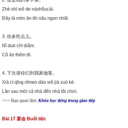
Zhè shì wǒ de náshǒucài.
Đây là món ăn tôi nấu ngon nhất.
3. 你多吃点儿。
Nǐ duō chī diǎnr.
Cô ăn thêm đi.
4. 下次请你们到我家做客。
Xià cì qǐng nǐmen dào wǒ jiā zuò kè.
Lần sau mời cả nhà đến nhà tôi chơi.
>>> Bạn quan tâm:
Khóa học tiếng trung giao tiếp
Bài 17 宴会 Buổi tiệc