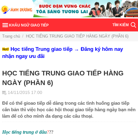
TÌM KIẾM
KHẨU NGỮ GIAO TIẾP
Trang chủ
/
HỌC TIẾNG TRUNG GIAO TIẾP HÀNG NGÀY (PHẦN 6)
Học tiếng Trung giao tiếp → Đăng ký hôm nay
nhận ngay ưu đãi
HỌC TIẾNG TRUNG GIAO TIẾP HÀNG
NGÀY (PHẦN 6)
14/11/2015 17:00
Để có thể gioao tiếp dễ dàng trong các tình huống giao tiếp
căn bản thì việc học các hội thoại giao tiếp hàng ngày bạn nên
làm để có cho mình đa dạng các câu thoại.
Học tiếng trung ở đâu
?
??