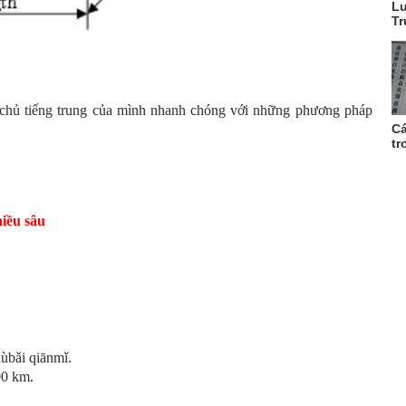
Lu
Tr
chủ tiếng trung của mình nhanh chóng với những phương pháp
Cá
tr
hiều sâu
ùbǎi qiānmǐ.
00 km.