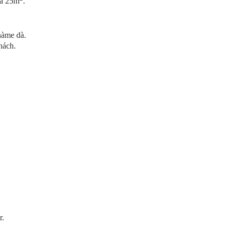
à 25
m
.
nàme dà.
hách.
r.