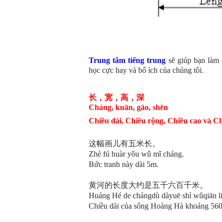
Trung tâm tiếng trung
sẽ giúp bạn làm 
học cực hay và bổ ích của chúng tôi.
长，宽，高，深
Cháng, kuān, gāo, shēn
Chiều dài, Chiều rộng, Chiều cao và C
这幅画儿有五米长。
Zhè fú huàr yǒu wǔ mǐ c
háng
.
Bức tranh này dài 5m.
黄河的长度大约是五千六百千米。
Huáng Hé de chángdù dàyuē shì wǔqiān li
Chiều dài của sông Hoàng Hà khoảng 56