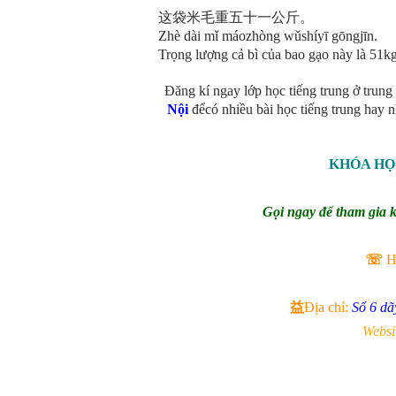
这袋米毛重五十一公斤。
Zhè dài mǐ máozh
ò
ng wǔshíyī gōngjīn.
Trọng lượng cả bì của bao gạo này là 51kg
Đăng kí ngay lớp học tiếng trung ở trun
Nội
đểcó nhiều bài học tiếng trung hay 
KHÓA HỌ
Gọi ngay để tham gia 
☏
Ho
益
Địa chỉ:
Số 6 d
Websi