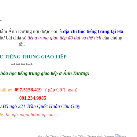
.
g tâm Ánh Dương nơi được coi là
địa chỉ học tiếng trung tại Hà
như bài chia sẻ
tiếng trung giao tiếp độ dài và thể tích
của chúng
tôi.
C TIẾNG TRUNG GIAO TIẾP
*********
khóa học tiếng trung giao tiếp ở Ánh Dương!
tline:
097.5158.419
( gặp Cô Thoan)
091.234.9985
ãy B5 ngõ 221 Trần Quốc Hoàn Cầu Giấy
te
:
tiengtrunganhduong.com
|
Trung tâm Tiếng Trung Ánh Dương
Nguyễn Thoan