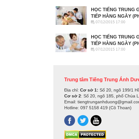
HỌC TIẾNG TRUNG 
TIẾP HÀNG NGÀY (P
07/12/2015 17:00
HỌC TIẾNG TRUNG 
TIẾP HÀNG NGÀY (P
07/12/2015 17:00
Trung tâm Tiếng Trung Ánh D
Địa chỉ:
Cơ sở 1:
Số 20, ngõ 199/1 H
Cơ sở 2
: Số 20, ngõ 185, phố Chùa 
Email: tiengtrunganhduong@gmail.c
Hotline: 097 5158 419 (Cô Thoan)