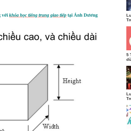
g với
khóa học tiếng trung giao tiếp
tại Ánh Dương
Lu
Tr
5 
dù
Lu
Tr