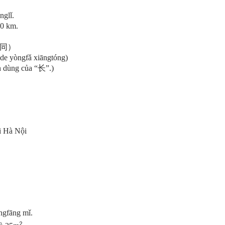
nglǐ.
20 km.
相同）
 de yòngfǎ xiāngtóng)
dùng của
“长”
.)
i Hà Nội
ngfāng mǐ.
2