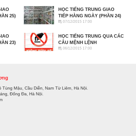
GIAO
HỌC TIẾNG TRUNG GIAO
HẦN 25)
TIẾP HÀNG NGÀY (PHẦN 24)
07/12/2015 17:00
GIAO
HỌC TIẾNG TRUNG QUA CÁC
HẦN 23)
CÂU MỆNH LỆNH
06/12/2015 17:00
ương
ồ Tùng Mậu, Cầu Diễn, Nam Từ Liêm, Hà Nội.
Láng, Đống Đa, Hà Nội.
om