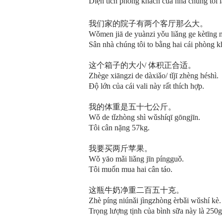
Diện tích phòng khách của nhà chúng tôi l
我们家的院子有两个客厅那么大。
Wǒmen jiā de yuànzi yǒu liǎng ge kètīng 
Sân nhà chúng tôi to bằng hai cái phòng k
这个箱子的大小/ 体积正合适。
Zhège xiāngzi de dàxiǎo/ tǐjī zhèng héshì.
Độ lớn của cái vali này rất thích hợp.
我的体重是五十七公斤。
Wǒ de tǐzhòng shì wǔshíqī gōngjīn.
Tôi cân nặng 57kg.
我要买两斤苹果。
Wǒ yāo mǎi liǎng jīn píngguǒ.
Tôi muốn mua hai cân táo.
这瓶牛奶净重二百五十克。
Zhè píng niúnǎi jìngzhòng èrbǎi wǔshí kè.
Trọng lượng tịnh của bình sữa này là 250g