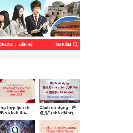
TÌM KIẾM
ONLINE
LIÊN HỆ
ng hợp lịch thi
Cách sử dụng “差
K và lịch thi...
点儿” (chà diǎnr),...