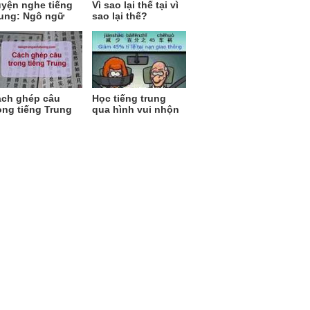
yện nghe tiếng
Vì sao lại thế tại vì
ung: Ngô ngữ
sao lại thế?
ch ghép câu
Học tiếng trung
ong tiếng Trung
qua hình vui nhộn