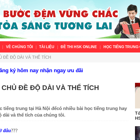
VỀ CHÚNG TÔI
TÀI LIỆU
ĐỀ THI HSK ONLINE
HỌC TIẾNG TRUNG 
 ĐỀ ĐỘ DÀI VÀ THỂ TÍCH
Đăng ký hôm nay nhận ngay ưu đãi
 CHỦ ĐỀ ĐỘ DÀI VÀ THỂ TÍCH
 tiếng trung tại Hà Nội đểcó nhiều bài học tiếng trung hay
Tổ
ộ dài và thể tích của chúng tôi.
HS
 ở đâu
???