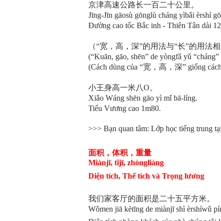
京津高速公路长一百二十公里。
Jīng-Jīn gāosù gōnglù cháng yìbǎi èrshí gō
Đường cao tốc Bắc inh - Thiên Tân dài 1
（“宽，高，深”的用法与“长”的用法
(“Kuān, gāo, shēn” de yòngfǎ yǔ “
c
háng
”
(Cách dùng của
“宽，高，深” giống cách 
小王身高一米八O。
Xiǎo Wáng shēn gāo yì mǐ bā-
líng
.
Tiểu Vương cao 1m80.
>>> Bạn quan tâm: Lớp học tiếng trung tạ
面积，体积，重量
Miànjī, tǐjī, zhòngliàng
Diện tích, Thể tích và Trọng lương
我们家客厅的面积是二十五平方米。
Wǒmen jiā kètīng de miànjī shì èrshíwǔ pí