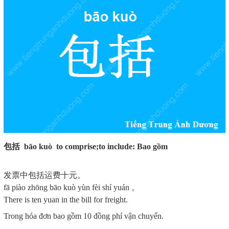
包括 bāo kuò to comprise;to include: Bao gồm
发票中包括运费十元。
fā piào zhōng bāo kuò yùn fèi shí yuán 。
There is ten yuan in the bill for freight.
Trong hóa đơn bao gồm 10 đồng phí vận chuyển.