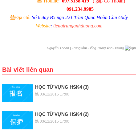
☏
Hotline:
097.5158.419
( gặp Cô Thoan)
091.234.9985
益
Địa chỉ:
Số 6 dãy B5 ngõ 221 Trần Quốc Hoàn Cầu Giấy
Website
:
tiengtrunganhduong.com
|
Trung tâm Tiếng Trung Ánh Dương
Nguyễn Thoan
Bài viết liên quan
HỌC TỪ VỰNG HSK4 (3)
03/12/2015 17:00
HỌC TỪ VỰNG HSK4 (2)
03/12/2015 17:00