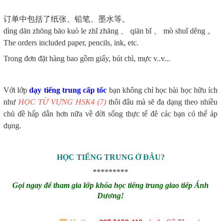
订单中包括了纸张、铅笔、墨水等。
dìng dān zhōng bāo kuò le zhǐ zhāng 、 qiān bǐ 、 mò shuǐ děng 。
The orders included paper, pencils, ink, etc.
Trong đơn đặt hàng bao gồm giấy, bút chì, mực v..v...
Với lớp
dạy tiếng trung cấp tốc
bạn không chỉ học bài học hữu ích
như
HỌC TỪ VỰNG HSK4 (7)
thôi đâu mà sẽ đa dạng theo nhiều
chủ đề hấp dẫn hơn nữa về đời sống thực tế đê các bạn có thể áp
dụng.
HỌC TIẾNG TRUNG Ở ĐÂU?
*********
Gọi ngay để tham gia lớp khóa học tiếng trung giao tiếp Ánh
Dương!