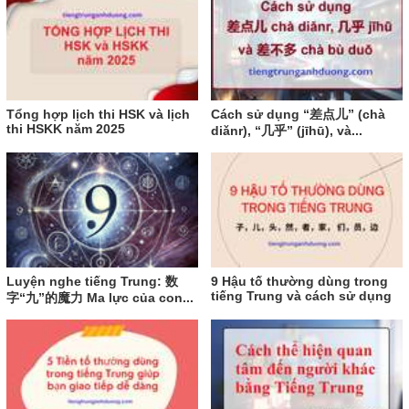
Tổng hợp lịch thi HSK và lịch
Cách sử dụng “差点儿” (chà
thi HSKK năm 2025
diǎnr), “几乎” (jīhū), và...
Luyện nghe tiếng Trung: 数
9 Hậu tố thường dùng trong
tiếng Trung và cách sử dụng
字“九”的魔力 Ma lực của con...