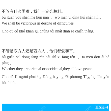
不管有什么困难，我们一定会胜利。
bù guǎn yǒu shén me kùn nan ， wǒ men yí dìng huì shèng lì 。
We shall be victorious in despite of difficulties.
Cho dù có khó khăn gì, chúng tôi nhất định sẽ chiến thắng.
不管是东方人还是西方人，他们都爱和平。
bù guǎn shì dōng fāng rén hái shì xī fāng rén ， tā men dōu ài hé
píng 。
Whether they are oriental or occidental,they all love peace.
Cho dù là người phương Đông hay người phương Tây, họ đều yêu
hòa bình.