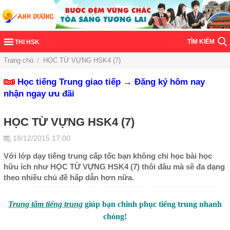
TÌM KIẾM
THI HSK
Trang chủ
/
HỌC TỪ VỰNG HSK4 (7)
Học tiếng Trung giao tiếp → Đăng ký hôm nay
nhận ngay ưu đãi
HỌC TỪ VỰNG HSK4 (7)
18/12/2015 17:00
Với lớp dạy tiếng trung cấp tốc bạn không chỉ học bài học
hữu ích như HỌC TỪ VỰNG HSK4 (7) thôi đâu mà sẽ đa dạng
theo nhiều chủ đề hấp dẫn hơn nữa.
Trung tâm tiếng trung
giúp bạn chinh phục tiếng trung nhanh
chóng!