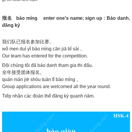
报名
bào míng enter one's name; sign up
: Báo danh,
đăng ký
我们队已报名参加比赛。
wǒ men duì yǐ bào míng cān jiā bǐ sài 。
Our team has entered for the competition.
Đội chúng tôi đã báo danh tham gia thi đấu.
全年接受团体报名。
quán nián jiē shòu tuán tǐ bào míng 。
Group applications are welcomed all the year round.
Tiếp nhận các đoàn thể đăng ký quanh năm.