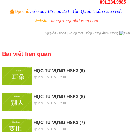
091.234.9985
益
Địa chỉ:
Số 6 dãy B5 ngõ 221 Trần Quốc Hoàn Cầu Giấy
Website
:
tiengtrunganhduong.com
|
Trung tâm Tiếng Trung Ánh Dương
Nguyễn Thoan
Bài viết liên quan
HỌC TỪ VỰNG HSK3 (9)
27/11/2015 17:00
HỌC TỪ VỰNG HSK3 (8)
27/11/2015 17:00
HỌC TỪ VỰNG HSK3 (7)
27/11/2015 17:00