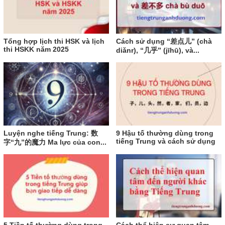
Tổng hợp lịch thi HSK và lịch
Cách sử dụng “差点儿” (chà
thi HSKK năm 2025
diǎnr), “几乎” (jīhū), và...
Luyện nghe tiếng Trung: 数
9 Hậu tố thường dùng trong
tiếng Trung và cách sử dụng
字“九”的魔力 Ma lực của con...
5 Tiền tố thường dùng trong
Cách thể hiện sự quan tâm