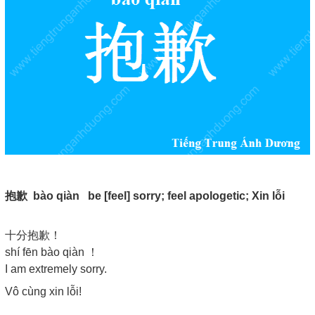
抱歉
bào qiàn be [feel] sorry; feel apologetic;
Xin lỗi
十分抱歉！
shí fēn bào qiàn ！
I am extremely sorry.
Vô cùng xin lỗi!