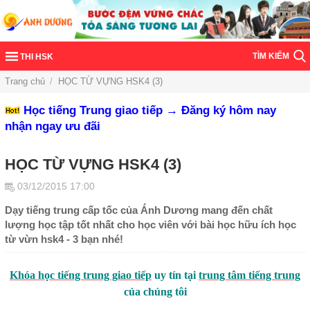
TÌM KIẾM
THI HSK
Trang chủ
/
HỌC TỪ VỰNG HSK4 (3)
Học tiếng Trung giao tiếp → Đăng ký hôm nay
nhận ngay ưu đãi
HỌC TỪ VỰNG HSK4 (3)
03/12/2015 17:00
Dạy tiếng trung cấp tốc của Ánh Dương mang đến chất
lượng học tập tốt nhất cho học viên với bài học hữu ích học
từ vừn hsk4 - 3 bạn nhé!
Khóa học tiếng trung giao tiếp
uy tín tại
trung tâm tiếng trung
của chúng tôi