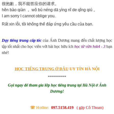
很抱歉，我不能答应你的请求。
hěn bào qiàn ， wǒ bù néng dā yìng nǐ de qǐng qiú 。
I am sorry I cannot oblige you.
Rất xin lỗi, tôi không thể đáp ứng yêu cầu của bạn.
Dạy tiếng trung cấp tốc
của Ánh Dương mang đến chất lượng học
tập tốt nhất cho học viên với bài học hữu ích
học từ vừn hsk4 - 3
bạn
nhé!
HỌC TIẾNG TRUNG Ở ĐÂU
UY TÍN HÀ NỘI
*********
Gọi ngay để tham gia lớp học tiếng trung tại Hà Nội ở Ánh
Dương!
☏
Hotline:
097.5158.419
( gặp Cô Thoan)