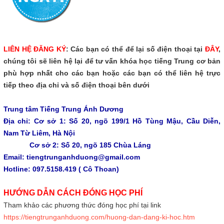
LIÊN HỆ ĐĂNG KÝ
:
Các bạn có thể để lại số điện thoại tại
ĐÂY
,
chúng tôi sẽ liên hệ lại để tư vấn khóa học tiếng Trung cơ bản
phù hợp nhất cho các bạn hoặc các bạn có thể liên hệ trực
tiếp theo địa chỉ và số điện thoại bên dưới
Trung tâm Tiếng Trung Ánh Dương
Địa chỉ: Cơ sở 1: Số 20, ngõ 199/1 Hồ Tùng Mậu, Cầu Diễn,
Nam Từ Liêm, Hà Nội
Cơ sở 2: Số 20, ngõ 185 Chùa Láng
Email: tiengtrunganhduong@gmail.com
Hotline: 097.5158.419 ( Cô Thoan)
HƯỚNG DẪN CÁCH ĐÓNG HỌC PHÍ
Tham khảo các phương thức đóng học phí tại link
https://tiengtrunganhduong.com/huong-dan-dang-ki-hoc.htm