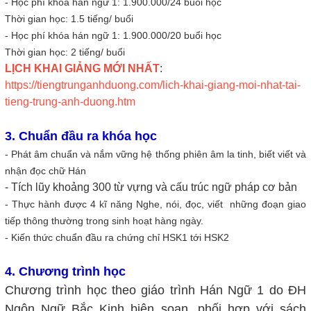
- Học phí khóa hán ngữ 1: 1.900.000/24 buổi học
Thời gian học: 1.5 tiếng/ buổi
- Học phí khóa hán ngữ 1: 1.900.000/20 buổi học
Thời gian học: 2 tiếng/ buổi
LỊCH KHAI GIẢNG MỚI NHẤT
:
https://tiengtrunganhduong.com/lich-khai-giang-moi-nhat-tai-
tieng-trung-anh-duong.htm
3. Chuẩn đầu ra khóa học
- Phát âm chuẩn và nắm vững hệ thống phiên âm la tinh, biết viết và
nhận đọc chữ Hán
- Tích lũy khoảng 300 từ vựng và cấu trúc ngữ pháp cơ bản
- Thực hành được 4 kĩ năng Nghe, nói, đọc, viết những đoạn giao
tiếp thông thường trong sinh hoạt hàng ngày.
- Kiến thức chuẩn đầu ra chứng chỉ HSK1 tới HSK2
4. Chương trình học
Chương trình học theo giáo trình Hán Ngữ 1 do ĐH
Ngôn Ngữ Bắc Kinh biên soạn, phối hợp với sách