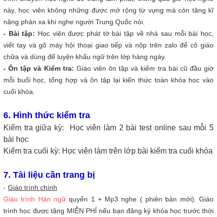
này, học viên không những được mở rộng từ vựng mà còn tăng kĩ
năng phản xa khi nghe người Trung Quốc nói.
- Bài tập:
Học viên được phát tờ bài tập về nhà sau mỗi bài học,
viết tay và gõ máy hội thoại giao tiếp và nộp trên zalo để cô giáo
chữa và dùng để luyện khẩu ngữ trên lớp hàng ngày.
- Ôn tập và Kiểm tra:
Giáo viên ôn tập và kiểm tra bài cũ đầu giờ
mỗi buổi học, tổng hợp và ôn tập lại kiến thức toàn khóa học vào
cuối khóa.
6. Hình thức kiểm tra
Kiểm tra giữa kỳ: Học viên làm 2 bài test online sau mỗi 5
bài học
Kiểm tra cuối kỳ: Học viên làm trên lớp bài kiểm tra cuối khóa
7. Tài liệu cần trang bị
-
Giáo trình chính
Giáo trình Hán ngữ
quyển 1 + Mp3 nghe ( phiên bản mới). Giáo
trình học được tặng MIỄN PHÍ nếu bạn đăng ký khóa học trước thời