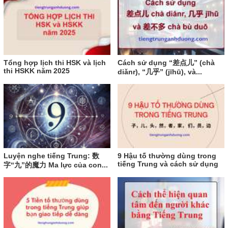
Tổng hợp lịch thi HSK và lịch
Cách sử dụng “差点儿” (chà
thi HSKK năm 2025
diǎnr), “几乎” (jīhū), và...
Luyện nghe tiếng Trung: 数
9 Hậu tố thường dùng trong
tiếng Trung và cách sử dụng
字“九”的魔力 Ma lực của con...