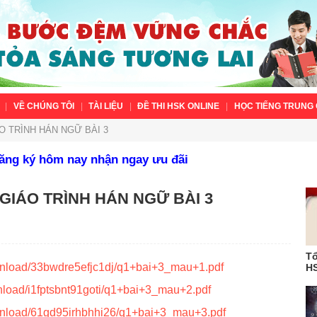
VỀ CHÚNG TÔI
TÀI LIỆU
ĐỀ THI HSK ONLINE
HỌC TIẾNG TRUNG 
O TRÌNH HÁN NGỮ BÀI 3
Đăng ký hôm nay nhận ngay ưu đãi
 GIÁO TRÌNH HÁN NGỮ BÀI 3
Tổ
wnload/33bwdre5efjc1dj/q1+bai+3_mau+1.pdf
HS
nload/i1fptsbnt91goti/q1+bai+3_mau+2.pdf
wnload/61gd95irhbhhi26/q1+bai+3_mau+3.pdf