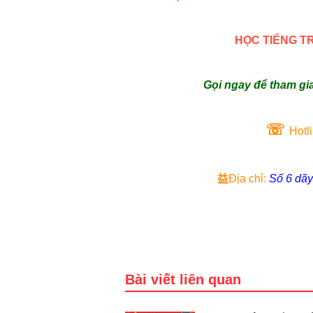
HỌC TIẾNG T
Gọi ngay để tham gi
☏
Hotl
益
Địa chỉ:
Số 6 dã
Bài viết liên quan