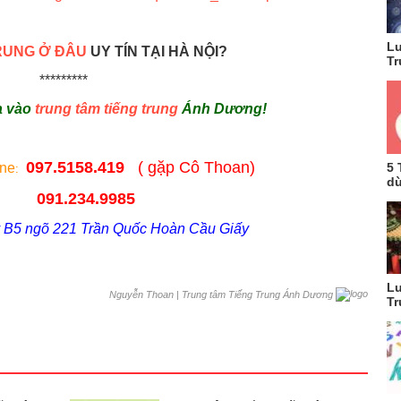
Lu
RUNG Ở ĐÂU
UY TÍN TẠI HÀ NỘI?
Tr
*********
a vào
trung tâm tiếng trung
Ánh Dương!
097.5158.419
( gặp Cô Thoan)
5 
ine
:
dù
091.234.9985
y B5 ngõ 221 Trần Quốc Hoàn Cầu Giấy
Lu
|
Trung tâm Tiếng Trung Ánh Dương
Nguyễn Thoan
Tr