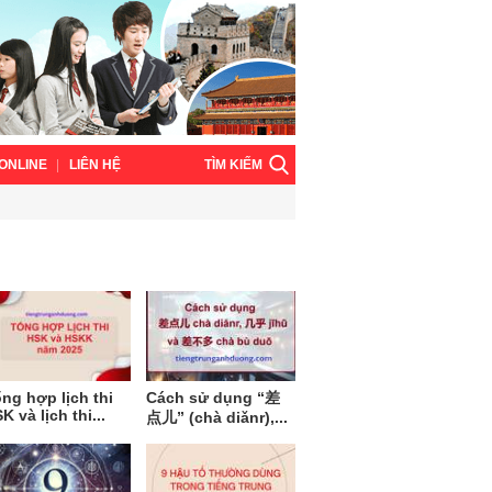
TÌM KIẾM
ONLINE
LIÊN HỆ
ng hợp lịch thi
Cách sử dụng “差
K và lịch thi...
点儿” (chà diǎnr),...