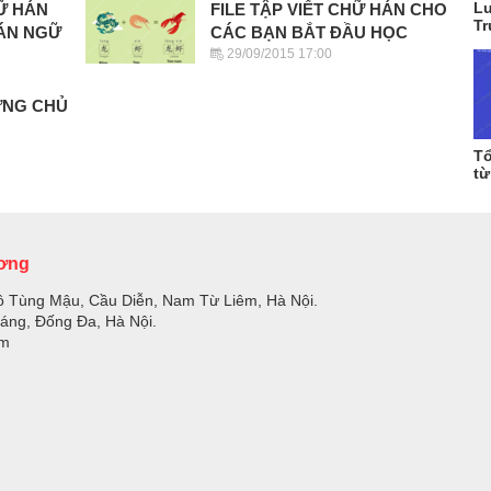
Lu
HỮ HÁN
FILE TẬP VIẾT CHỮ HÁN CHO
Tr
HÁN NGỮ
CÁC BẠN BẮT ĐẦU HỌC
29/09/2015 17:00
VỰNG CHỦ
Tổ
từ
ương
ồ Tùng Mậu, Cầu Diễn, Nam Từ Liêm, Hà Nội.
Láng, Đống Đa, Hà Nội.
om