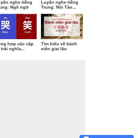
yện nghe tiếng
Luyện nghe tiếng
ung: Ngô ngữ
Trung: Nói Tào...
ng hợp các cặp
Tìm hiểu về bách
 trái nghĩa...
niên giai lão