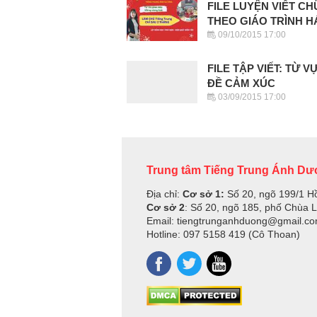
FILE LUYỆN VIẾT C
THEO GIÁO TRÌNH 
09/10/2015 17:00
FILE TẬP VIẾT: TỪ 
ĐỀ CẢM XÚC
03/09/2015 17:00
Trung tâm Tiếng Trung Ánh D
Địa chỉ:
Cơ sở 1:
Số 20, ngõ 199/1 H
Cơ sở 2
: Số 20, ngõ 185, phố Chùa 
Email: tiengtrunganhduong@gmail.c
Hotline: 097 5158 419 (Cô Thoan)