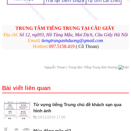
TRUNG TÂM TIẾNG TRUNG
TẠI CẦU GIẤY
Địa chỉ:
Số 12, ngõ93, Hồ Tùng Mậu, Mai Dịch, Cầu Giấy Hà Nội
Email
:
tiengtrunganhduong@gmail.com
Hotline
:
097.5158.419
( Cô Thoan)
|
Trung tâm Tiếng Trung Ánh Dương
Nguyễn Thoan
Bài viết liên quan
Từ vựng tiếng Trung chủ đề khách sạn qua
hình ảnh
04/11/2016 17:00
Mùa đông mặc gì?