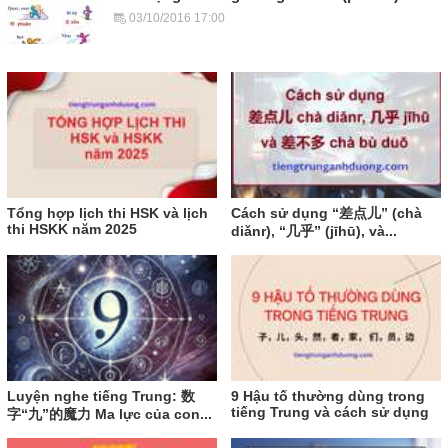
03/10/2016 17:00
Tổng hợp lịch thi HSK và lịch
Cách sử dụng “差点儿” (chà
thi HSKK năm 2025
diǎnr), “几乎” (jīhū), và...
Luyện nghe tiếng Trung: 数
9 Hậu tố thường dùng trong
tiếng Trung và cách sử dụng
字“九”的魔力 Ma lực của con...