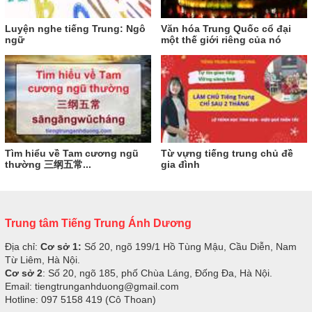
Luyện nghe tiếng Trung: Ngô
Văn hóa Trung Quốc cổ đại
ngữ
một thế giới riêng của nó
Tìm hiểu về Tam cương ngũ
Từ vựng tiếng trung chủ đề
thường 三纲五常...
gia đình
Trung tâm Tiếng Trung Ánh Dương
Địa chỉ:
Cơ sở 1:
Số 20, ngõ 199/1 Hồ Tùng Mậu, Cầu Diễn, Nam
Từ Liêm, Hà Nội.
Cơ sở 2
: Số 20, ngõ 185, phố Chùa Láng, Đống Đa, Hà Nội.
Email: tiengtrunganhduong@gmail.com
Hotline: 097 5158 419 (Cô Thoan)