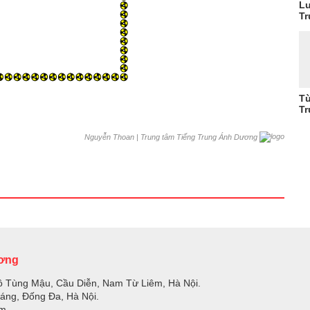
Lu
Tr
Từ
Tr
|
Trung tâm Tiếng Trung Ánh Dương
Nguyễn Thoan
ương
ồ Tùng Mậu, Cầu Diễn, Nam Từ Liêm, Hà Nội.
Láng, Đống Đa, Hà Nội.
om