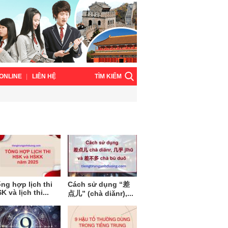
TÌM KIẾM
ONLINE
LIÊN HỆ
ng hợp lịch thi
Cách sử dụng “差
K và lịch thi...
点儿” (chà diǎnr),...