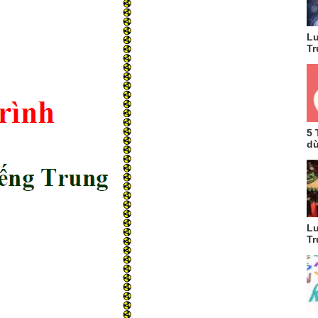
Lu
Tr
5 
dù
Lu
Tr